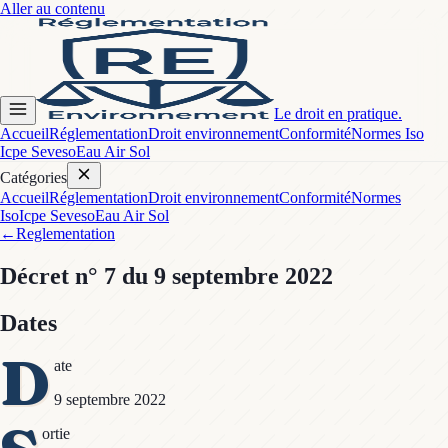
Aller au contenu
Le droit en pratique.
Accueil
Réglementation
Droit environnement
Conformité
Normes Iso
Icpe Seveso
Eau Air Sol
Catégories
Accueil
Réglementation
Droit environnement
Conformité
Normes
Iso
Icpe Seveso
Eau Air Sol
←
Reglementation
Décret
n° 7
du 9 septembre 2022
Dates
D
ate
9 septembre 2022
ortie