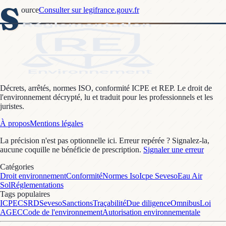
S
ource
Consulter sur legifrance.gouv.fr
Décrets, arrêtés, normes ISO, conformité ICPE et REP. Le droit de
l'environnement décrypté, lu et traduit pour les professionnels et les
juristes.
À propos
Mentions légales
La précision n'est pas optionnelle ici. Erreur repérée ? Signalez-la,
aucune coquille ne bénéficie de prescription.
Signaler une erreur
Catégories
Droit environnement
Conformité
Normes Iso
Icpe Seveso
Eau Air
Sol
Réglementations
Tags populaires
ICPE
CSRD
Seveso
Sanctions
Traçabilité
Due diligence
Omnibus
Loi
AGEC
Code de l'environnement
Autorisation environnementale