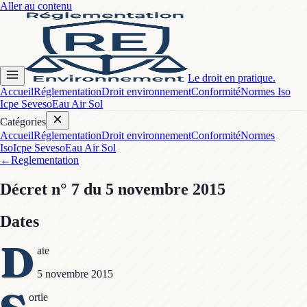
Aller au contenu
Le droit en pratique.
Accueil
Réglementation
Droit environnement
Conformité
Normes Iso
Icpe Seveso
Eau Air Sol
Catégories
Accueil
Réglementation
Droit environnement
Conformité
Normes
Iso
Icpe Seveso
Eau Air Sol
←
Reglementation
Décret
n° 7
du 5 novembre 2015
Dates
D
ate
5 novembre 2015
ortie