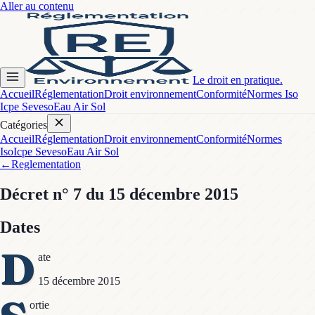
Aller au contenu
Le droit en pratique.
Accueil
Réglementation
Droit environnement
Conformité
Normes Iso
Icpe Seveso
Eau Air Sol
Catégories
Accueil
Réglementation
Droit environnement
Conformité
Normes
Iso
Icpe Seveso
Eau Air Sol
←
Reglementation
Décret
n° 7
du 15 décembre 2015
Dates
D
ate
15 décembre 2015
ortie