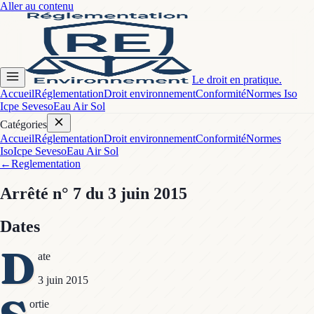
Aller au contenu
Le droit en pratique.
Accueil
Réglementation
Droit environnement
Conformité
Normes Iso
Icpe Seveso
Eau Air Sol
Catégories
Accueil
Réglementation
Droit environnement
Conformité
Normes
Iso
Icpe Seveso
Eau Air Sol
←
Reglementation
Arrêté
n° 7
du 3 juin 2015
Dates
D
ate
3 juin 2015
ortie