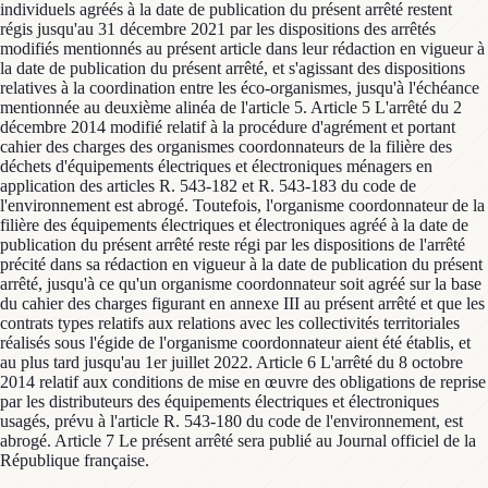
individuels agréés à la date de publication du présent arrêté restent
régis jusqu'au 31 décembre 2021 par les dispositions des arrêtés
modifiés mentionnés au présent article dans leur rédaction en vigueur à
la date de publication du présent arrêté, et s'agissant des dispositions
relatives à la coordination entre les éco-organismes, jusqu'à l'échéance
mentionnée au deuxième alinéa de l'article 5. Article 5 L'arrêté du 2
décembre 2014 modifié relatif à la procédure d'agrément et portant
cahier des charges des organismes coordonnateurs de la filière des
déchets d'équipements électriques et électroniques ménagers en
application des articles R. 543-182 et R. 543-183 du code de
l'environnement est abrogé. Toutefois, l'organisme coordonnateur de la
filière des équipements électriques et électroniques agréé à la date de
publication du présent arrêté reste régi par les dispositions de l'arrêté
précité dans sa rédaction en vigueur à la date de publication du présent
arrêté, jusqu'à ce qu'un organisme coordonnateur soit agréé sur la base
du cahier des charges figurant en annexe III au présent arrêté et que les
contrats types relatifs aux relations avec les collectivités territoriales
réalisés sous l'égide de l'organisme coordonnateur aient été établis, et
au plus tard jusqu'au 1er juillet 2022. Article 6 L'arrêté du 8 octobre
2014 relatif aux conditions de mise en œuvre des obligations de reprise
par les distributeurs des équipements électriques et électroniques
usagés, prévu à l'article R. 543-180 du code de l'environnement, est
abrogé. Article 7 Le présent arrêté sera publié au Journal officiel de la
République française.