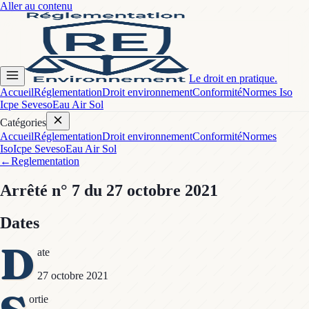
Aller au contenu
Le droit en pratique.
Accueil
Réglementation
Droit environnement
Conformité
Normes Iso
Icpe Seveso
Eau Air Sol
Catégories
Accueil
Réglementation
Droit environnement
Conformité
Normes
Iso
Icpe Seveso
Eau Air Sol
←
Reglementation
Arrêté
n° 7
du 27 octobre 2021
Dates
D
ate
27 octobre 2021
ortie