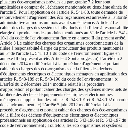
plusieurs éco-organismes prévues au paragraphe 7.2 leur sont
applicables à compter de l'échéance mentionnée au deuxième alinéa de
l'article 5. Pour l'application de l'article R. 541-88, toute demande de
renouvellement d'agrément des éco-organismes est adressée à l'autorité
administrative au moins un mois avant son échéance. Article 2 Le
cahier des charges des systèmes individuels de la filière à responsabilité
élargie du producteur des produits mentionnés au 5° de l'article L. 541-
10-1 du code de l'environnement figure en annexe II du présent arrêté.
Article 3 Le cahier des charges des organismes coordonnateurs de la
filière à responsabilité élargie du producteur des produits mentionnés
au 5° de l'article L. 541-10-1 du code de l'environnement figure en
annexe III du présent arrêté. Article 4 Sont abrogés : a) L'arrêté du 2
décembre 2014 modifié relatif à la procédure d'agrément et portant
cahier des charges des éco-organismes de la filière des déchets
d'équipements électriques et électroniques ménagers en application des
articles R. 543-189 et R. 543-190 du code de l'environnement ; b)
L'arrêté du 2 décembre 2014 modifié relatif à la procédure
d'approbation et portant cahier des charges des systèmes individuels de
la filière des déchets d'équipements électriques et électroniques
ménagers en application des articles R. 543-191 et R. 543-192 du code
de l'environnement ; c) L'arrêté 5 juin 2012 modifié relatif à la
procédure d'agrément et portant cahier des charges des éco-organismes
de la filière des déchets d'équipements électriques et électroniques
professionnels en application des articles R. 543-196 et R. 543-197 du
code de l'environnement ; Toutefois, les éco-organismes et systèmes