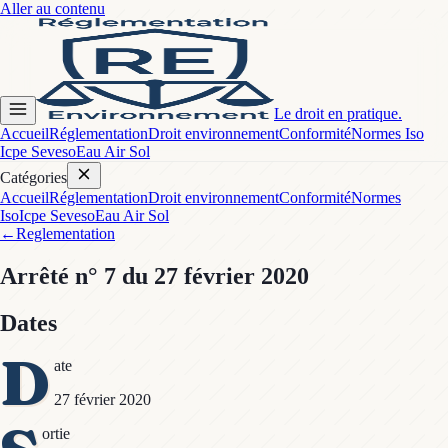
Aller au contenu
Le droit en pratique.
Accueil
Réglementation
Droit environnement
Conformité
Normes Iso
Icpe Seveso
Eau Air Sol
Catégories
Accueil
Réglementation
Droit environnement
Conformité
Normes
Iso
Icpe Seveso
Eau Air Sol
←
Reglementation
Arrêté
n° 7
du 27 février 2020
Dates
D
ate
27 février 2020
ortie