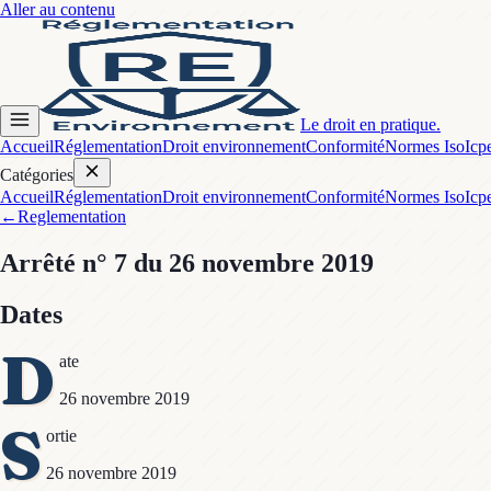
Aller au contenu
Le droit en pratique.
Accueil
Réglementation
Droit environnement
Conformité
Normes Iso
Icp
Catégories
Accueil
Réglementation
Droit environnement
Conformité
Normes Iso
Icp
←
Reglementation
Arrêté
n° 7
du 26 novembre 2019
Dates
D
ate
26 novembre 2019
S
ortie
26 novembre 2019