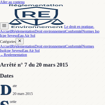
Aller au contenu
Le droit en pratique.
Accueil
Réglementation
Droit environnement
Conformité
Normes Iso
Icpe Seveso
Eau Air Sol
Catégories
Accueil
Réglementation
Droit environnement
Conformité
Normes
Iso
Icpe Seveso
Eau Air Sol
←
Reglementation
Arrêté
n° 7
du 20 mars 2015
Dates
D
ate
20 mars 2015
ortie