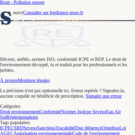
Bruit - Pollution sonore
S
ource
Consulter sur legifrance.gouv.fr
Décrets, arrêtés, normes ISO, conformité ICPE et REP. Le droit de
l'environnement décrypté, lu et traduit pour les professionnels et les
juristes.
À propos
Mentions légales
La précision n'est pas optionnelle ici. Erreur repérée ? Signalez-la,
aucune coquille ne bénéficie de prescription.
Signaler une erreur
Catégories
Droit environnement
Conformité
Normes Iso
Icpe Seveso
Eau Air
Sol
Réglementations
Tags populaires
ICPE
CSRD
Seveso
Sanctions
Traçabilité
Due diligence
Omnibus
Loi
AGEC
Autorisation environnementale
Code de l'environnement