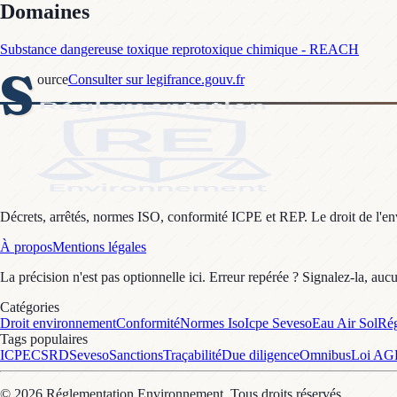
Domaines
Substance dangereuse toxique reprotoxique chimique - REACH
S
ource
Consulter sur legifrance.gouv.fr
Décrets, arrêtés, normes ISO, conformité ICPE et REP. Le droit de l'envi
À propos
Mentions légales
La précision n'est pas optionnelle ici. Erreur repérée ? Signalez-la, auc
Catégories
Droit environnement
Conformité
Normes Iso
Icpe Seveso
Eau Air Sol
Rég
Tags populaires
ICPE
CSRD
Seveso
Sanctions
Traçabilité
Due diligence
Omnibus
Loi A
©
2026
Réglementation Environnement
. Tous droits réservés.