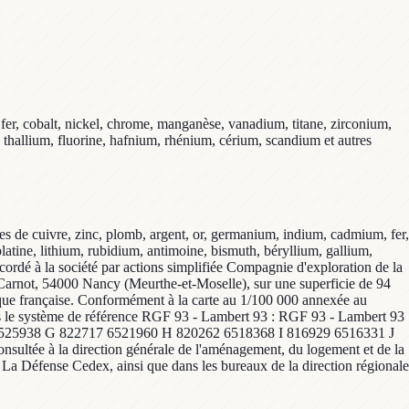
fer, cobalt, nickel, chrome, manganèse, vanadium, titane, zirconium,
, thallium, fluorine, hafnium, rhénium, cérium, scandium et autres
nes de cuivre, zinc, plomb, argent, or, germanium, indium, cadmium, fer,
latine, lithium, rubidium, antimoine, bismuth, béryllium, gallium,
cordé à la société par actions simplifiée Compagnie d'exploration de la
 Carnot, 54000 Nancy (Meurthe-et-Moselle), sur une superficie de 94
lique française. Conformément à la carte au 1/100 000 annexée au
dans le système de référence RGF 93 - Lambert 93 : RGF 93 - Lambert 93
25938 G 822717 6521960 H 820262 6518368 I 816929 6516331 J
ée à la direction générale de l'aménagement, du logement et de la
5 La Défense Cedex, ainsi que dans les bureaux de la direction régionale