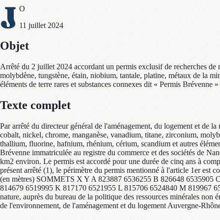
J
O
11 juillet 2024
Objet
Arrêté du 2 juillet 2024 accordant un permis exclusif de recherches de
molybdène, tungstène, étain, niobium, tantale, platine, métaux de la mi
éléments de terre rares et substances connexes dit « Permis Brévenne
Texte complet
Par arrêté du directeur général de l'aménagement, du logement et de la 
cobalt, nickel, chrome, manganèse, vanadium, titane, zirconium, molybdè
thallium, fluorine, hafnium, rhénium, cérium, scandium et autres élémen
Brévenne immatriculée au registre du commerce et des sociétés de Nanc
km2 environ. Le permis est accordé pour une durée de cinq ans à compte
présent arrêté (1), le périmètre du permis mentionné à l'article 1er e
(en mètres) SOMMETS X Y A 823887 6536255 B 826648 6535905 C 
814679 6519995 K 817170 6521955 L 815706 6524840 M 819967 6526215
nature, auprès du bureau de la politique des ressources minérales non én
de l'environnement, de l'aménagement et du logement Auvergne-Rhône