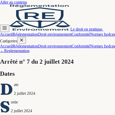
Aller au contenu
Le droit en pratique.
Accueil
Réglementation
Droit environnement
Conformité
Normes Iso
Icp
Catégories
Accueil
Réglementation
Droit environnement
Conformité
Normes Iso
Icp
←
Reglementation
Arrêté
n° 7
du 2 juillet 2024
Dates
D
ate
2 juillet 2024
S
ortie
2 juillet 2024