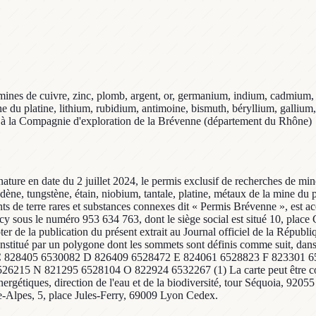
 mines de cuivre, zinc, plomb, argent, or, germanium, indium, cadmium, 
ne du platine, lithium, rubidium, antimoine, bismuth, béryllium, gallium
 » à la Compagnie d'exploration de la Brévenne (département du Rhône)
nature en date du 2 juillet 2024, le permis exclusif de recherches de mi
ne, tungstène, étain, niobium, tantale, platine, métaux de la mine du p
ts de terre rares et substances connexes dit « Permis Brévenne », est ac
y sous le numéro 953 634 763, dont le siège social est situé 10, place
r de la publication du présent extrait au Journal officiel de la Répub
st constitué par un polygone dont les sommets sont définis comme suit, 
828405 6530082 D 826409 6528472 E 824061 6528823 F 823301 65
 N 821295 6528104 O 822924 6532267 (1) La carte peut être consult
ergétiques, direction de l'eau et de la biodiversité, tour Séquoia, 9205
-Alpes, 5, place Jules-Ferry, 69009 Lyon Cedex.