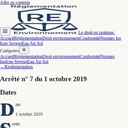
Aller au contenu
Le droit en pratique.
Accueil
Réglementation
Droit environnement
Conformité
Normes Iso
Icpe Seveso
Eau Air Sol
Catégories
Accueil
Réglementation
Droit environnement
Conformité
Normes
Iso
Icpe Seveso
Eau Air Sol
←
Reglementation
Arrêté
n° 7
du 1 octobre 2019
Dates
D
ate
1 octobre 2019
ortie