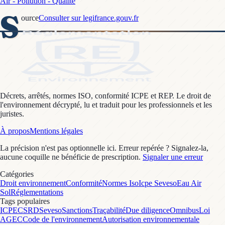
Air - Pollution - Qualité
S
ource
Consulter sur legifrance.gouv.fr
Décrets, arrêtés, normes ISO, conformité ICPE et REP. Le droit de
l'environnement décrypté, lu et traduit pour les professionnels et les
juristes.
À propos
Mentions légales
La précision n'est pas optionnelle ici. Erreur repérée ? Signalez-la,
aucune coquille ne bénéficie de prescription.
Signaler une erreur
Catégories
Droit environnement
Conformité
Normes Iso
Icpe Seveso
Eau Air
Sol
Réglementations
Tags populaires
ICPE
CSRD
Seveso
Sanctions
Traçabilité
Due diligence
Omnibus
Loi
AGEC
Code de l'environnement
Autorisation environnementale