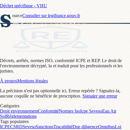
Déchet spécifique - VHU
S
ource
Consulter sur legifrance.gouv.fr
Décrets, arrêtés, normes ISO, conformité ICPE et REP. Le droit de
l'environnement décrypté, lu et traduit pour les professionnels et les
juristes.
À propos
Mentions légales
La précision n'est pas optionnelle ici. Erreur repérée ? Signalez-la,
aucune coquille ne bénéficie de prescription.
Signaler une erreur
Catégories
Droit environnement
Conformité
Normes Iso
Icpe Seveso
Eau Air
Sol
Réglementations
Tags populaires
ICPE
CSRD
Seveso
Sanctions
Traçabilité
Due diligence
Omnibus
Loi