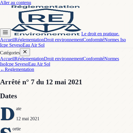
Aller au contenu
Le droit en pratique.
Accueil
Réglementation
Droit environnement
Conformité
Normes Iso
Icpe Seveso
Eau Air Sol
Catégories
Accueil
Réglementation
Droit environnement
Conformité
Normes
Iso
Icpe Seveso
Eau Air Sol
←
Reglementation
Arrêté
n° 7
du 12 mai 2021
Dates
D
ate
12 mai 2021
ortie