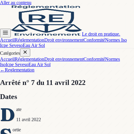
Aller au contenu
Le droit en pratique.
Accueil
Réglementation
Droit environnement
Conformité
Normes Iso
Icpe Seveso
Eau Air Sol
Catégories
Accueil
Réglementation
Droit environnement
Conformité
Normes
Iso
Icpe Seveso
Eau Air Sol
←
Reglementation
Arrêté
n° 7
du 11 avril 2022
Dates
D
ate
11 avril 2022
ortie