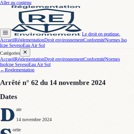
Aller au contenu
Le droit en pratique.
Accueil
Réglementation
Droit environnement
Conformité
Normes Iso
Icpe Seveso
Eau Air Sol
Catégories
Accueil
Réglementation
Droit environnement
Conformité
Normes
Iso
Icpe Seveso
Eau Air Sol
←
Reglementation
Arrêté
n° 62
du 14 novembre 2024
Dates
D
ate
14 novembre 2024
ortie