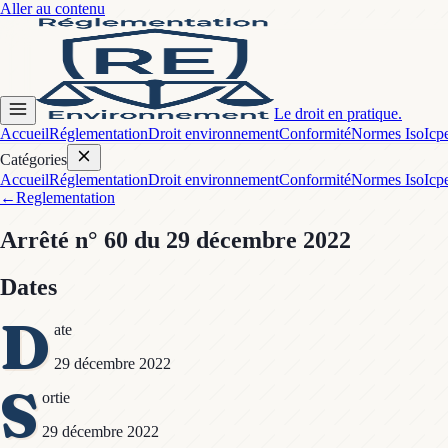
Aller au contenu
Le droit en pratique.
Accueil
Réglementation
Droit environnement
Conformité
Normes Iso
Icp
Catégories
Accueil
Réglementation
Droit environnement
Conformité
Normes Iso
Icp
←
Reglementation
Arrêté
n° 60
du 29 décembre 2022
Dates
D
ate
29 décembre 2022
S
ortie
29 décembre 2022