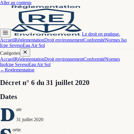
Aller au contenu
Le droit en pratique.
Accueil
Réglementation
Droit environnement
Conformité
Normes Iso
Icpe Seveso
Eau Air Sol
Catégories
Accueil
Réglementation
Droit environnement
Conformité
Normes
Iso
Icpe Seveso
Eau Air Sol
←
Reglementation
Décret
n° 6
du 31 juillet 2020
Dates
D
ate
31 juillet 2020
ortie