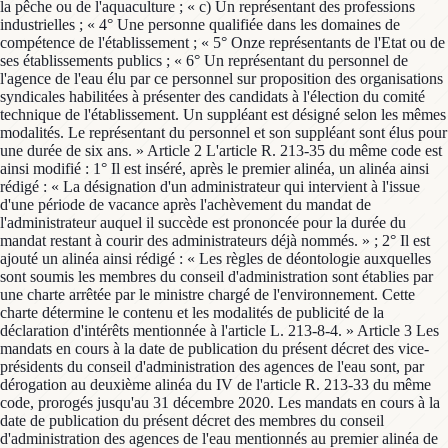
la pêche ou de l'aquaculture ; « c) Un représentant des professions
industrielles ; « 4° Une personne qualifiée dans les domaines de
compétence de l'établissement ; « 5° Onze représentants de l'Etat ou de
ses établissements publics ; « 6° Un représentant du personnel de
l'agence de l'eau élu par ce personnel sur proposition des organisations
syndicales habilitées à présenter des candidats à l'élection du comité
technique de l'établissement. Un suppléant est désigné selon les mêmes
modalités. Le représentant du personnel et son suppléant sont élus pour
une durée de six ans. » Article 2 L'article R. 213-35 du même code est
ainsi modifié : 1° Il est inséré, après le premier alinéa, un alinéa ainsi
rédigé : « La désignation d'un administrateur qui intervient à l'issue
d'une période de vacance après l'achèvement du mandat de
l'administrateur auquel il succède est prononcée pour la durée du
mandat restant à courir des administrateurs déjà nommés. » ; 2° Il est
ajouté un alinéa ainsi rédigé : « Les règles de déontologie auxquelles
sont soumis les membres du conseil d'administration sont établies par
une charte arrêtée par le ministre chargé de l'environnement. Cette
charte détermine le contenu et les modalités de publicité de la
déclaration d'intérêts mentionnée à l'article L. 213-8-4. » Article 3 Les
mandats en cours à la date de publication du présent décret des vice-
présidents du conseil d'administration des agences de l'eau sont, par
dérogation au deuxième alinéa du IV de l'article R. 213-33 du même
code, prorogés jusqu'au 31 décembre 2020. Les mandats en cours à la
date de publication du présent décret des membres du conseil
d'administration des agences de l'eau mentionnés au premier alinéa de