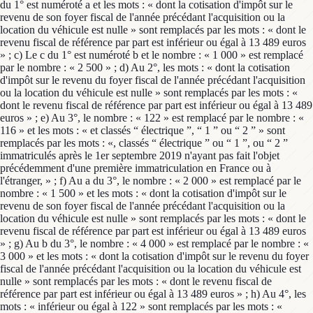
du 1° est numéroté a et les mots : « dont la cotisation d'impôt sur le
revenu de son foyer fiscal de l'année précédant l'acquisition ou la
location du véhicule est nulle » sont remplacés par les mots : « dont le
revenu fiscal de référence par part est inférieur ou égal à 13 489 euros
» ; c) Le c du 1° est numéroté b et le nombre : « 1 000 » est remplacé
par le nombre : « 2 500 » ; d) Au 2°, les mots : « dont la cotisation
d'impôt sur le revenu du foyer fiscal de l'année précédant l'acquisition
ou la location du véhicule est nulle » sont remplacés par les mots : «
dont le revenu fiscal de référence par part est inférieur ou égal à 13 489
euros » ; e) Au 3°, le nombre : « 122 » est remplacé par le nombre : «
116 » et les mots : « et classés “ électrique ”, “ 1 ” ou “ 2 ” » sont
remplacés par les mots : «, classés “ électrique ” ou “ 1 ”, ou “ 2 ”
immatriculés après le 1er septembre 2019 n'ayant pas fait l'objet
précédemment d'une première immatriculation en France ou à
l'étranger, » ; f) Au a du 3°, le nombre : « 2 000 » est remplacé par le
nombre : « 1 500 » et les mots : « dont la cotisation d'impôt sur le
revenu de son foyer fiscal de l'année précédant l'acquisition ou la
location du véhicule est nulle » sont remplacés par les mots : « dont le
revenu fiscal de référence par part est inférieur ou égal à 13 489 euros
» ; g) Au b du 3°, le nombre : « 4 000 » est remplacé par le nombre : «
3 000 » et les mots : « dont la cotisation d'impôt sur le revenu du foyer
fiscal de l'année précédant l'acquisition ou la location du véhicule est
nulle » sont remplacés par les mots : « dont le revenu fiscal de
référence par part est inférieur ou égal à 13 489 euros » ; h) Au 4°, les
mots : « inférieur ou égal à 122 » sont remplacés par les mots : «