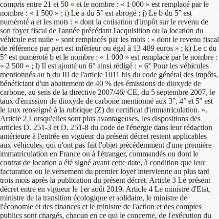
compris entre 21 et 50 » et le nombre : « 1 000 » est remplacé par le
nombre : « 1 500 » ; i) Le a du 5° est abrogé ; j) Le b du 5° est
numéroté a et les mots : « dont la cotisation d'impôt sur le revenu de
son foyer fiscal de l'année précédant l'acquisition ou la location du
véhicule est nulle » sont remplacés par les mots : « dont le revenu fiscal
de référence par part est inférieur ou égal à 13 489 euros » ; k) Le c du
5° est numéroté b et le nombre : « 1 000 » est remplacé par le nombre :
« 2 500 » ; l) Il est ajouté un 6° ainsi rédigé : « 6° Pour les véhicules
mentionnés au b du III de l'article 1011 bis du code général des impôts,
bénéficiant d'un abattement de 40 % des émissions de dioxyde de
carbone, au sens de la directive 2007/46/ CE, du 5 septembre 2007, le
taux d'émission de dioxyde de carbone mentionné aux 3°, 4° et 5° est
le taux renseigné à la rubrique (Z) du certificat d'immatriculation. ».
Article 2 Lorsqu'elles sont plus avantageuses, les dispositions des
articles D. 251-3 et D. 251-8 du code de l'énergie dans leur rédaction
antérieure à l'entrée en vigueur du présent décret restent applicables
aux véhicules, qui n'ont pas fait l'objet précédemment d'une première
immatriculation en France ou à l'étranger, commandés ou dont le
contrat de location a été signé avant cette date, à condition que leur
facturation ou le versement du premier loyer intervienne au plus tard
trois mois après la publication du présent décret. Article 3 Le présent
décret entre en vigueur le 1er août 2019. Article 4 Le ministre d'Etat,
ministre de la transition écologique et solidaire, le ministre de
l'économie et des finances et le ministre de l'action et des comptes
publics sont chargés, chacun en ce qui le concerne, de l'exécution du