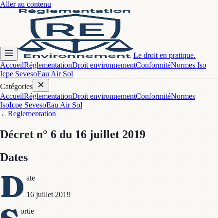
Aller au contenu
Le droit en pratique.
Accueil
Réglementation
Droit environnement
Conformité
Normes Iso
Icpe Seveso
Eau Air Sol
Catégories
Accueil
Réglementation
Droit environnement
Conformité
Normes
Iso
Icpe Seveso
Eau Air Sol
←
Reglementation
Décret
n° 6
du 16 juillet 2019
Dates
D
ate
16 juillet 2019
ortie