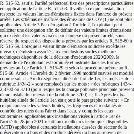
R. 515-62, sauf si l'arrêté préfectoral fixe des prescriptions particulières
en application de l'article R. 515-63. Il veille à ce que l'installation
respecte les valeurs limites d'émissions fixées dans l'annexe du présent
arrêté. Les schémas de maîtrise des émissions de COV(T) ne sont plus
applicables. Article 3 Par dérogation à l'article 2, l'exploitant peut
solliciter une dérogation afin de définir des valeurs limites d'émissions
qui excèdent les valeurs fixées par l'annexe du présent arrêté, sous
réserve du respect des dispositions prévues par les articles R. 515-60 à
R. 515-69. Lorsque la valeur limite d'émission sollicitée excède les
niveaux d'émission associés aux conclusions sur les meilleures
techniques disponibles de la décision d'exécution 2020/2009, la
demande de l'exploitant est formulée et instruite dans les formes
prévues au I de l'article L. 515-29 et selon la procédure prévue au R.
515-68. Article 4 L'arrêté du 2 février 1998 modifié susvisé est modifié
comme suit : I.-Au dix-septième alinéa de l'article 1er, les mots : « de la
rubrique 1434-2 » sont remplacés par les mots : « des rubriques 1434-
2,3700 ou 3710 (pour lesquelles la charge polluante principale provient
d'une installation relevant de la rubrique 3700) » ; II.-Après le dix-
huitième alinéa de l'article 1er, est ajouté le paragraphe suivant : « En
ce qui concerne les valeurs limites, les fréquences et modalités de
contrôle des rejets dans l'air et dans l'eau, y compris les eaux
souterraines, applicables aux installations visées à l'article 1er de
l'arrêté du 28 juin 2021 relatif aux meilleures techniques disponibles
(MTD) applicables à certaines installations classées du secteur de la
préservation du bois et des produits dérivés du bois au moyen de