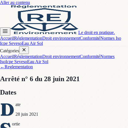
Aller au contenu
Le droit en pratique.
Accueil
Réglementation
Droit environnement
Conformité
Normes Iso
Icpe Seveso
Eau Air Sol
Catégories
Accueil
Réglementation
Droit environnement
Conformité
Normes
Iso
Icpe Seveso
Eau Air Sol
←
Reglementation
Arrêté
n° 6
du 28 juin 2021
Dates
D
ate
28 juin 2021
ortie