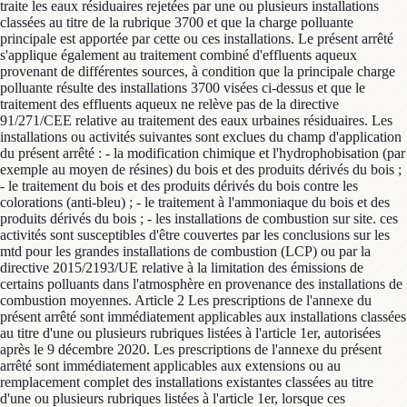
traite les eaux résiduaires rejetées par une ou plusieurs installations
classées au titre de la rubrique 3700 et que la charge polluante
principale est apportée par cette ou ces installations. Le présent arrêté
s'applique également au traitement combiné d'effluents aqueux
provenant de différentes sources, à condition que la principale charge
polluante résulte des installations 3700 visées ci-dessus et que le
traitement des effluents aqueux ne relève pas de la directive
91/271/CEE relative au traitement des eaux urbaines résiduaires. Les
installations ou activités suivantes sont exclues du champ d'application
du présent arrêté : - la modification chimique et l'hydrophobisation (par
exemple au moyen de résines) du bois et des produits dérivés du bois ;
- le traitement du bois et des produits dérivés du bois contre les
colorations (anti-bleu) ; - le traitement à l'ammoniaque du bois et des
produits dérivés du bois ; - les installations de combustion sur site. ces
activités sont susceptibles d'être couvertes par les conclusions sur les
mtd pour les grandes installations de combustion (LCP) ou par la
directive 2015/2193/UE relative à la limitation des émissions de
certains polluants dans l'atmosphère en provenance des installations de
combustion moyennes. Article 2 Les prescriptions de l'annexe du
présent arrêté sont immédiatement applicables aux installations classées
au titre d'une ou plusieurs rubriques listées à l'article 1er, autorisées
après le 9 décembre 2020. Les prescriptions de l'annexe du présent
arrêté sont immédiatement applicables aux extensions ou au
remplacement complet des installations existantes classées au titre
d'une ou plusieurs rubriques listées à l'article 1er, lorsque ces