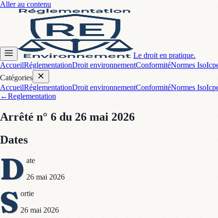
Aller au contenu
Le droit en pratique.
Accueil
Réglementation
Droit environnement
Conformité
Normes Iso
Icp
Catégories
Accueil
Réglementation
Droit environnement
Conformité
Normes Iso
Icp
←
Reglementation
Arrêté
n° 6
du 26 mai 2026
Dates
D
ate
26 mai 2026
S
ortie
26 mai 2026