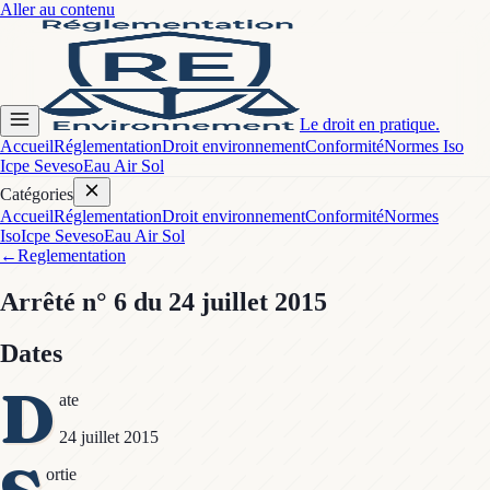
Aller au contenu
Le droit en pratique.
Accueil
Réglementation
Droit environnement
Conformité
Normes Iso
Icpe Seveso
Eau Air Sol
Catégories
Accueil
Réglementation
Droit environnement
Conformité
Normes
Iso
Icpe Seveso
Eau Air Sol
←
Reglementation
Arrêté
n° 6
du 24 juillet 2015
Dates
D
ate
24 juillet 2015
ortie