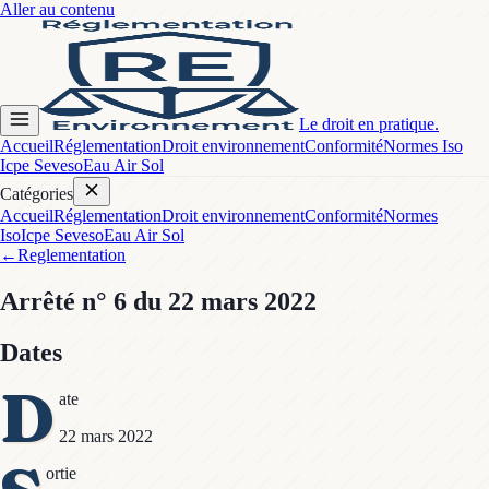
Aller au contenu
Le droit en pratique.
Accueil
Réglementation
Droit environnement
Conformité
Normes Iso
Icpe Seveso
Eau Air Sol
Catégories
Accueil
Réglementation
Droit environnement
Conformité
Normes
Iso
Icpe Seveso
Eau Air Sol
←
Reglementation
Arrêté
n° 6
du 22 mars 2022
Dates
D
ate
22 mars 2022
ortie