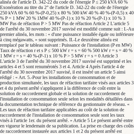
alinéa de l'article D. 342-22 du code de l'énergie P ≤ 250 kVA 60 %
Exonération au titre du 2° de l'article D. 342-22 du code de l'énergie
250 kVA 60 % 60 %-(P-0,25) x 80 % 500 kW 40 % 40 %-(P-0,5) x 40
% P = 1 MW 20 % 1MW 40 %-(P-1) x 10 % 20 %-(P-1) x 10 % 3
MW Pas de réfaction P > 5 MW Pas de réfaction Article 2 L'article 5
de l'arrêté du 30 novembre 2017 susvisé est modifié comme suit : I.-Au
premier alinéa, les mots : « d'une puissance installée égale ou inférieure
à cinq mégawatts, » sont supprimés. II.-Le deuxième alinéa est
remplacé par le tableau suivant : Puissance de l'installation (P en MW)
Taux de réfaction r et s P ≤ 500 kW r = s = 60 % 500 kW r = s = 40 %
1 MW r = s = 40 %-(P-1) x 10 % P > 5 MW r = s = 0 Article 3
L'article 3 de l'arrêté du 30 novembre 2017 susvisé est supprimé et les
articles 4 et 5 sont renumérotés 3 et 4. Article 4 Après l'article 4 de
l'arrêté du 30 novembre 2017 susvisé, il est inséré un article 5 ainsi
rédigé : « Art. 5.-Pour les installations de consommation et de
production simultanée, les taux de réfaction tarifaire visés aux articles 3
et 4 du présent arrêté s'appliquent à la différence de coût entre la
solution de raccordement globale et la solution de raccordement de
l'installation de consommation seule selon les modalités détaillées dans
la documentation technique de référence du gestionnaire de réseau. «
Les taux de réfaction tarifaire applicables au coût de la solution de
raccordement de l'installation de consommation seule sont les taux
visés à l'article 1er. du présent arrêté. » Article 5 Le présent arrêté entre
en vigueur le lendemain de sa publication. La prise en charge des coûts
de raccordement instaurée aux articles 1 et 2 du présent arrêté est