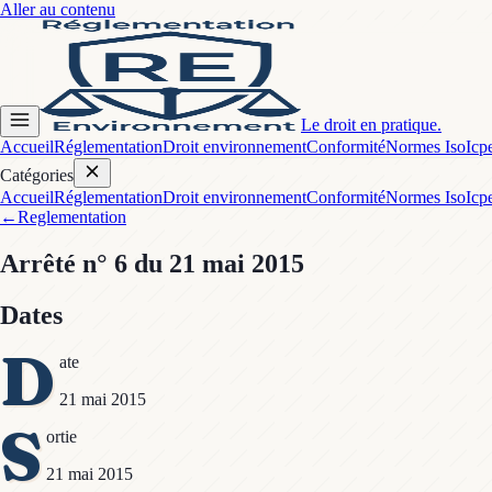
Aller au contenu
Le droit en pratique.
Accueil
Réglementation
Droit environnement
Conformité
Normes Iso
Icp
Catégories
Accueil
Réglementation
Droit environnement
Conformité
Normes Iso
Icp
←
Reglementation
Arrêté
n° 6
du 21 mai 2015
Dates
D
ate
21 mai 2015
S
ortie
21 mai 2015