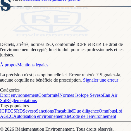
S
Décrets, arrêtés, normes ISO, conformité ICPE et REP. Le droit de
l'environnement décrypté, lu et traduit pour les professionnels et les
juristes.
À propos
Mentions légales
La précision n'est pas optionnelle ici. Erreur repérée ? Signalez-la,
aucune coquille ne bénéficie de prescription.
Signaler une erreur
Catégories
Droit environnement
Conformité
Normes Iso
Icpe Seveso
Eau Air
Sol
Réglementations
Tags populaires
ICPE
CSRD
Seveso
Sanctions
Traçabilité
Due diligence
Omnibus
Loi
AGEC
Autorisation environnementale
Code de l'environnement
©
2026
Réglementation Environnement
. Tous droits réservés.