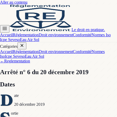
Aller au contenu
Le droit en pratique.
Accueil
Réglementation
Droit environnement
Conformité
Normes Iso
Icpe Seveso
Eau Air Sol
Catégories
Accueil
Réglementation
Droit environnement
Conformité
Normes
Iso
Icpe Seveso
Eau Air Sol
←
Reglementation
Arrêté
n° 6
du 20 décembre 2019
Dates
D
ate
20 décembre 2019
ortie