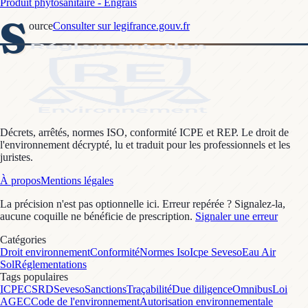
Produit phytosanitaire - Engrais
S
ource
Consulter sur legifrance.gouv.fr
Décrets, arrêtés, normes ISO, conformité ICPE et REP. Le droit de
l'environnement décrypté, lu et traduit pour les professionnels et les
juristes.
À propos
Mentions légales
La précision n'est pas optionnelle ici. Erreur repérée ? Signalez-la,
aucune coquille ne bénéficie de prescription.
Signaler une erreur
Catégories
Droit environnement
Conformité
Normes Iso
Icpe Seveso
Eau Air
Sol
Réglementations
Tags populaires
ICPE
CSRD
Seveso
Sanctions
Traçabilité
Due diligence
Omnibus
Loi
AGEC
Code de l'environnement
Autorisation environnementale