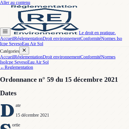
Aller au contenu
Le droit en pratique.
Accueil
Réglementation
Droit environnement
Conformité
Normes Iso
Icpe Seveso
Eau Air Sol
Catégories
Accueil
Réglementation
Droit environnement
Conformité
Normes
Iso
Icpe Seveso
Eau Air Sol
←
Reglementation
Ordonnance
n° 59
du 15 décembre 2021
Dates
D
ate
15 décembre 2021
ortie