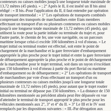
conteneurs ou caisses mobiles jusqu'à une longueur totale maximale de
13,72 mètres (45 pieds). » ; 2° Après le II, il est inséré un II bis ainsi
rédigé : « II bis.-Pour l'application du II, il faut entendre par opération
de transport intermodal : « 1° Les opérations de transports combinés
comprenant des transports de marchandises entre Etats membres
effectuant un transport d'un ou plusieurs conteneurs ou caisses mobiles
jusqu'à une longueur totale maximale de 13,72 mètres (45 pieds), qui
utilisent la route pour la partie initiale ou terminale du trajet et, pour
l'autre partie, le chemin de fer, une voie navigable, ou un parcours
maritime lorsque celui-ci excède 100 kilomètres à vol d'oiseau. « Le
trajet initial ou terminal routier est effectué, soit entre le point de
chargement de la marchandise et la gare ferroviaire d'embarquement
appropriée la plus proche pour le trajet initial et entre la gare ferroviaire
de débarquement appropriée la plus proche et le point de déchargement
de la marchandise pour le trajet terminal, soit dans un rayon n'excédant
pas 150 kilomètres à vol d'oiseau à partir du port fluvial ou maritime
d'embarquement ou de débarquement ; « 2° Les opérations de transport
de marchandises par voie d'eau effectuant un transport d'un ou
plusieurs conteneurs ou caisses mobiles jusqu'à une longueur totale
maximale de 13,72 mètres (45 pieds), pour autant que le trajet routier
initial ou terminal ne dépasse pas 150 kilomètres. « La distance de 150
kilomètres mentionnée au précédent alinéa peut être dépassée en vue
d'atteindre le terminal de transport approprié le plus proche pour les
véhicules mentionnés aux 2°, 3° et 4° du II. » 3° Le III et le IV sont
remplacés par les dispositions suivantes : « III.-Par dérogation aux