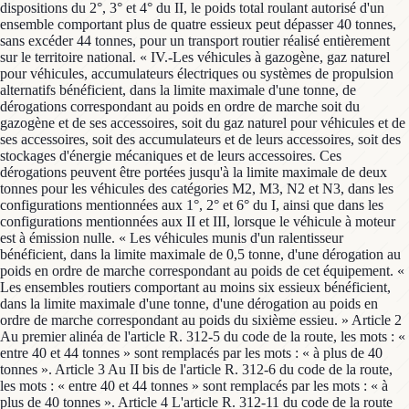
dispositions du 2°, 3° et 4° du II, le poids total roulant autorisé d'un
ensemble comportant plus de quatre essieux peut dépasser 40 tonnes,
sans excéder 44 tonnes, pour un transport routier réalisé entièrement
sur le territoire national. « IV.-Les véhicules à gazogène, gaz naturel
pour véhicules, accumulateurs électriques ou systèmes de propulsion
alternatifs bénéficient, dans la limite maximale d'une tonne, de
dérogations correspondant au poids en ordre de marche soit du
gazogène et de ses accessoires, soit du gaz naturel pour véhicules et de
ses accessoires, soit des accumulateurs et de leurs accessoires, soit des
stockages d'énergie mécaniques et de leurs accessoires. Ces
dérogations peuvent être portées jusqu'à la limite maximale de deux
tonnes pour les véhicules des catégories M2, M3, N2 et N3, dans les
configurations mentionnées aux 1°, 2° et 6° du I, ainsi que dans les
configurations mentionnées aux II et III, lorsque le véhicule à moteur
est à émission nulle. « Les véhicules munis d'un ralentisseur
bénéficient, dans la limite maximale de 0,5 tonne, d'une dérogation au
poids en ordre de marche correspondant au poids de cet équipement. «
Les ensembles routiers comportant au moins six essieux bénéficient,
dans la limite maximale d'une tonne, d'une dérogation au poids en
ordre de marche correspondant au poids du sixième essieu. » Article 2
Au premier alinéa de l'article R. 312-5 du code de la route, les mots : «
entre 40 et 44 tonnes » sont remplacés par les mots : « à plus de 40
tonnes ». Article 3 Au II bis de l'article R. 312-6 du code de la route,
les mots : « entre 40 et 44 tonnes » sont remplacés par les mots : « à
plus de 40 tonnes ». Article 4 L'article R. 312-11 du code de la route