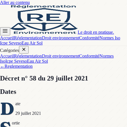
Aller au contenu
Le droit en pratique.
Accueil
Réglementation
Droit environnement
Conformité
Normes Iso
Icpe Seveso
Eau Air Sol
Catégories
Accueil
Réglementation
Droit environnement
Conformité
Normes
Iso
Icpe Seveso
Eau Air Sol
←
Reglementation
Décret
n° 58
du 29 juillet 2021
Dates
D
ate
29 juillet 2021
ortie