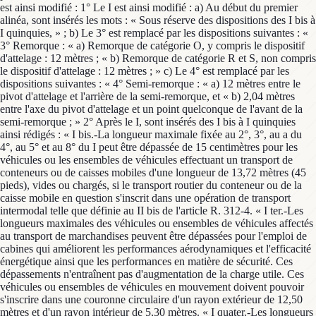
est ainsi modifié : 1° Le I est ainsi modifié : a) Au début du premier
alinéa, sont insérés les mots : « Sous réserve des dispositions des I bis à
I quinquies, » ; b) Le 3° est remplacé par les dispositions suivantes : «
3° Remorque : « a) Remorque de catégorie O, y compris le dispositif
d'attelage : 12 mètres ; « b) Remorque de catégorie R et S, non compris
le dispositif d'attelage : 12 mètres ; » c) Le 4° est remplacé par les
dispositions suivantes : « 4° Semi-remorque : « a) 12 mètres entre le
pivot d'attelage et l'arrière de la semi-remorque, et « b) 2,04 mètres
entre l'axe du pivot d'attelage et un point quelconque de l'avant de la
semi-remorque ; » 2° Après le I, sont insérés des I bis à I quinquies
ainsi rédigés : « I bis.-La longueur maximale fixée au 2°, 3°, au a du
4°, au 5° et au 8° du I peut être dépassée de 15 centimètres pour les
véhicules ou les ensembles de véhicules effectuant un transport de
conteneurs ou de caisses mobiles d'une longueur de 13,72 mètres (45
pieds), vides ou chargés, si le transport routier du conteneur ou de la
caisse mobile en question s'inscrit dans une opération de transport
intermodal telle que définie au II bis de l'article R. 312-4. « I ter.-Les
longueurs maximales des véhicules ou ensembles de véhicules affectés
au transport de marchandises peuvent être dépassées pour l'emploi de
cabines qui améliorent les performances aérodynamiques et l'efficacité
énergétique ainsi que les performances en matière de sécurité. Ces
dépassements n'entraînent pas d'augmentation de la charge utile. Ces
véhicules ou ensembles de véhicules en mouvement doivent pouvoir
s'inscrire dans une couronne circulaire d'un rayon extérieur de 12,50
mètres et d'un rayon intérieur de 5,30 mètres. « I quater.-Les longueurs