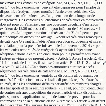
maximales des véhicules de catégorie M2, M3, N2, N3, O1, O2, O3
ou O4, ou leurs ensembles, peuvent être dépassées pour l'emploi de
dispositifs aérodynamiques montés à l'arrière des véhicules. Ces
dépassements n'entraînent pas d'augmentation de la longueur de
chargement. Ces véhicules ou ensembles de véhicules en mouvement
doivent pouvoir s'inscrire dans une couronne circulaire d'un rayon
extérieur de 12,50 mètres et d'un rayon intérieur de 5,30 mètres. « I
quinquies.-La longueur maximale fixée au a du 3° du I peut ne pas
tenir compte du dispositif d'attelage : «-pour les véhicules remorqués
de catégorie O ayant fait l'objet d'une réception européenne et mis en
circulation pour la première fois avant le 1er novembre 2014 ; «-pour
les véhicules remorqués de catégorie O ayant fait l'objet d'une
réception nationale et mis en circulation pour la première fois avant
l'entrée en vigueur du présent décret. » Article 5 Après l'article R. 412-
11-1 du code de la route, il est inséré un article R. 412-11-2 ainsi rédigé
: « Art. R. 412-11-2.-En dehors des autoroutes et routes à accès
réglementé, les véhicules de catégorie M2, M3, N2, N3, O1, O2, O3
ou O4, ou leurs ensembles, équipés de dispositifs aérodynamiques
montés à l'arrière circulent avec lesdits dispositifs repliés, rétractés ou
enlevés, dans les conditions définies par arrêté des ministres chargés
des transports et de la sécurité routière. « Le fait, pour tout conducteur,
de contrevenir aux dispositions du présent article et aux dispositions
prises pour son application est puni de l'amende prévue pour les
contraventions de la quatrième classe. » Article 6 A l'article 4 du décret
du 4 décembre 2012 susvisé, les mots : « au 2° du II de l'article R. 312-