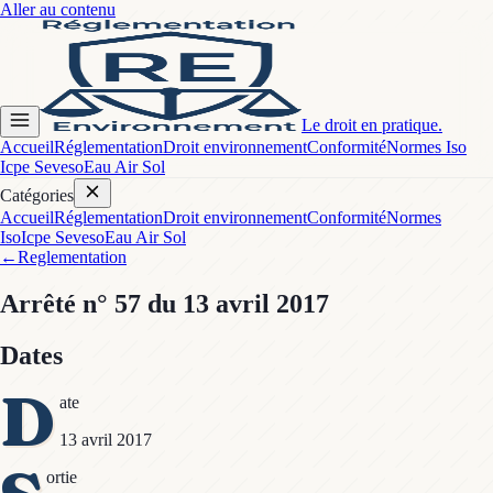
Aller au contenu
Le droit en pratique.
Accueil
Réglementation
Droit environnement
Conformité
Normes Iso
Icpe Seveso
Eau Air Sol
Catégories
Accueil
Réglementation
Droit environnement
Conformité
Normes
Iso
Icpe Seveso
Eau Air Sol
←
Reglementation
Arrêté
n° 57
du 13 avril 2017
Dates
D
ate
13 avril 2017
ortie