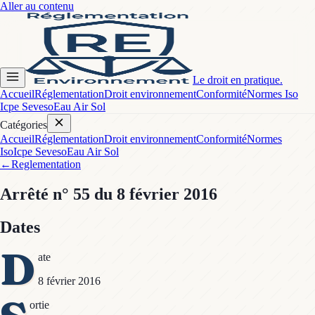
Aller au contenu
Le droit en pratique.
Accueil
Réglementation
Droit environnement
Conformité
Normes Iso
Icpe Seveso
Eau Air Sol
Catégories
Accueil
Réglementation
Droit environnement
Conformité
Normes
Iso
Icpe Seveso
Eau Air Sol
←
Reglementation
Arrêté
n° 55
du 8 février 2016
Dates
D
ate
8 février 2016
ortie