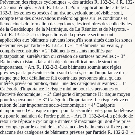
Prévention des risques cycloniques », des articles R. 132-2-1 à R. 132-
2-5 ainsi rédigés : « Art. R. 132-2-1.-Pour l'application de l'article L.
132-3, les zones exposées à un risque cyclonique prévisible sont,
compte tenu des observations météorologiques sur les conditions et
lieux actuels de formation des cyclones, les territoires des collectivités
de la Guadeloupe, de la Martinique, de La Réunion et de Mayotte. «
Art. R. 132-2-2.-Les dispositions de la présente section sont
applicables aux bâtiments suivants lorsqu'ils sont situés dans les zones
déterminées par l'article R. 132-2-1 : « 1° Bâtiments nouveaux, y
compris reconstruits ; « 2° Bâtiments existants modifiés par
juxtaposition, surélévation ou création de surfaces nouvelles ; « 3°
Bâtiments existants faisant l'objet de modifications de structure
importantes. « Art. R. 132-2-3.-Les bâtiments soumis aux règles
prévues par la présente section sont classés, selon l'importance du
risque que leur défaillance fait courir aux personnes ainsi qu'aux
intérêts privés ou publics, dans l'une des catégories suivantes : « 1°
Catégorie d'importance I : risque minime pour les personnes ou
l'activité économique ; « 2° Catégorie d'importance II : risque moyen
pour les personnes ; « 3° Catégorie d'importance III : risque élevé en
raison de leur importance socio-économique ; « 4° Catégorie
d'importance IV : risque majeur pour la sécurité civile, pour la défense
ou pour le maintien de l'ordre public. « Art. R. 132-2-4.-La période de
retour de l'épisode cyclonique d'intensité maximale qui doit être prise
en compte pour le calcul de la résistance des bâtiments est fixée pour
chacune des catégories de bâtiments prévues par l'article R. 132-2-3. «