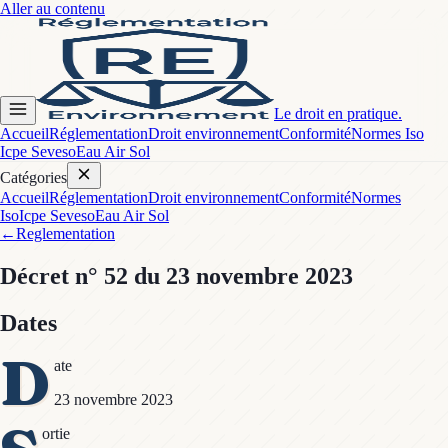
Aller au contenu
Le droit en pratique.
Accueil
Réglementation
Droit environnement
Conformité
Normes Iso
Icpe Seveso
Eau Air Sol
Catégories
Accueil
Réglementation
Droit environnement
Conformité
Normes
Iso
Icpe Seveso
Eau Air Sol
←
Reglementation
Décret
n° 52
du 23 novembre 2023
Dates
D
ate
23 novembre 2023
ortie