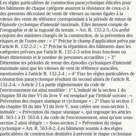
Les règles particulières de construction paracyclonique édictées pour
les bâtiments de chaque catégorie assurent la résistance de ceux-ci à
des pressions découlant de vents de vitesses au moins égales à la
vitesse des vents de référence correspondant à la période de retour de
l'épisode cyclonique d'intensité maximale. Elles tiennent compte de
l'orographie et de la rugosité du terrain. « Art. R. 132-2-5.-Un arrêté
conjoint des ministres chargés de la construction, de la prévention des
risques et de l'outre-mer : « 1° Précise le champ d'application prévu par
l'article R. 132-2-2 ; « 2° Précise la répartition des bâtiments dans les
catégories prévues par l'article R. 132-2-3 selon leurs fonctions ou
leurs dimensions et le nombre de personnes accueillies ; « 3°
Détermine les périodes de retour des épisodes cycloniques d'intensité
maximale ainsi que les vitesses de vent de référence associées,
mentionnées à l'article R. 132-2-4 ; « 4° Fixe les règles particulières de
construction paracyclonique résultant du second alinéa de l'article R.
132-2-4. » Article 2 La partie réglementaire du code de
l'environnement est ainsi modifiée : 1° L'intitulé de la section 1 du
chapitre III du titre VI du livre V est remplacé par l'intitulé suivant : «
Prévention des risques sismique et cyclonique » ; 2° Dans la section 1
du chapitre III du titre VI du livre V, sont créées une sous-section 1,
intitulée : « Prévention du risque sismique », qui regroupe les articles
R. 563-1 à D. 563-8-1 du code de l'environnement, ainsi qu'une sous-
section 2 ainsi rédigée : « Sous-section 2 « Prévention du risque
cyclonique « Art. R. 563-8-2.-Les bâtiments soumis à des règles
particulières de construction destinées à prévenir le risque cyclonique