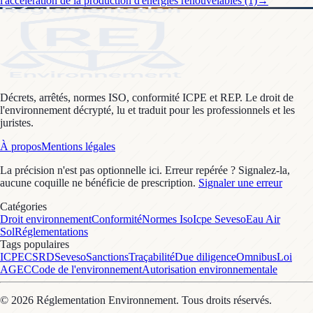
l'accélération de la production d'énergies renouvelables (1)
→
Décrets, arrêtés, normes ISO, conformité ICPE et REP. Le droit de
l'environnement décrypté, lu et traduit pour les professionnels et les
juristes.
À propos
Mentions légales
La précision n'est pas optionnelle ici. Erreur repérée ? Signalez-la,
aucune coquille ne bénéficie de prescription.
Signaler une erreur
Catégories
Droit environnement
Conformité
Normes Iso
Icpe Seveso
Eau Air
Sol
Réglementations
Tags populaires
ICPE
CSRD
Seveso
Sanctions
Traçabilité
Due diligence
Omnibus
Loi
AGEC
Code de l'environnement
Autorisation environnementale
©
2026
Réglementation Environnement
. Tous droits réservés.