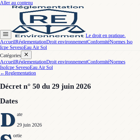
Aller au contenu
Le droit en pratique.
Accueil
Réglementation
Droit environnement
Conformité
Normes Iso
Icpe Seveso
Eau Air Sol
Catégories
Accueil
Réglementation
Droit environnement
Conformité
Normes
Iso
Icpe Seveso
Eau Air Sol
←
Reglementation
Décret
n° 50
du 29 juin 2026
Dates
D
ate
29 juin 2026
ortie