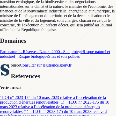
transition écologique, de la biodiversité et des négociations
internationales sur le climat et la nature, le ministre de l'économie, des
finances et de la souveraineté industrielle, énergétique et numérique, la
ministre de l'aménagement du territoire et de la décentralisation et le
ministre de la ville et du logement, sont chargés, chacun en ce qui le
concerne, de l'exécution du présent décret, qui sera publié au Journal
officiel de la République française.
Domaines
Parc naturel - Réserve - Natura 2000 - Site protégé
Risque naturel et
industriel - Risque biologique
Sites et sols pollués
S
ource
Consulter sur legifrance.gouv.fr
References
Voir aussi
1
LOI n° 2023-175 du 10 mars 2023 relative à l'accélération de la
production d'énergies renouvelables (1)
→
1
LOI n° 2023-175 du 10
mars 2023 relative à l'accélération de la production d'énergies
renouvelables (1)
→
1
LOI n° 2023-175 du 10 mars 2023 relative à