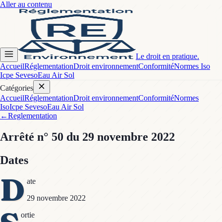
Aller au contenu
Le droit en pratique.
Accueil
Réglementation
Droit environnement
Conformité
Normes Iso
Icpe Seveso
Eau Air Sol
Catégories
Accueil
Réglementation
Droit environnement
Conformité
Normes
Iso
Icpe Seveso
Eau Air Sol
←
Reglementation
Arrêté
n° 50
du 29 novembre 2022
Dates
D
ate
29 novembre 2022
ortie