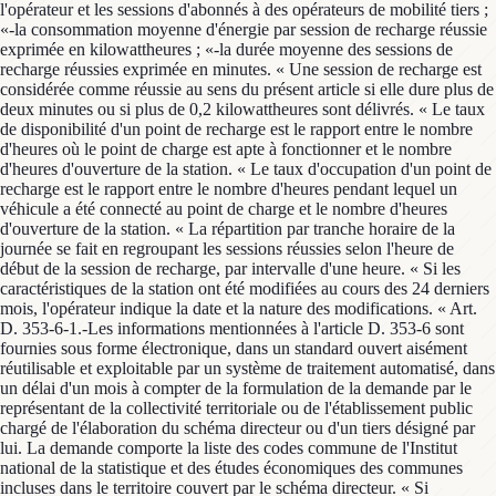
l'opérateur et les sessions d'abonnés à des opérateurs de mobilité tiers ;
«-la consommation moyenne d'énergie par session de recharge réussie
exprimée en kilowattheures ; «-la durée moyenne des sessions de
recharge réussies exprimée en minutes. « Une session de recharge est
considérée comme réussie au sens du présent article si elle dure plus de
deux minutes ou si plus de 0,2 kilowattheures sont délivrés. « Le taux
de disponibilité d'un point de recharge est le rapport entre le nombre
d'heures où le point de charge est apte à fonctionner et le nombre
d'heures d'ouverture de la station. « Le taux d'occupation d'un point de
recharge est le rapport entre le nombre d'heures pendant lequel un
véhicule a été connecté au point de charge et le nombre d'heures
d'ouverture de la station. « La répartition par tranche horaire de la
journée se fait en regroupant les sessions réussies selon l'heure de
début de la session de recharge, par intervalle d'une heure. « Si les
caractéristiques de la station ont été modifiées au cours des 24 derniers
mois, l'opérateur indique la date et la nature des modifications. « Art.
D. 353-6-1.-Les informations mentionnées à l'article D. 353-6 sont
fournies sous forme électronique, dans un standard ouvert aisément
réutilisable et exploitable par un système de traitement automatisé, dans
un délai d'un mois à compter de la formulation de la demande par le
représentant de la collectivité territoriale ou de l'établissement public
chargé de l'élaboration du schéma directeur ou d'un tiers désigné par
lui. La demande comporte la liste des codes commune de l'Institut
national de la statistique et des études économiques des communes
incluses dans le territoire couvert par le schéma directeur. « Si