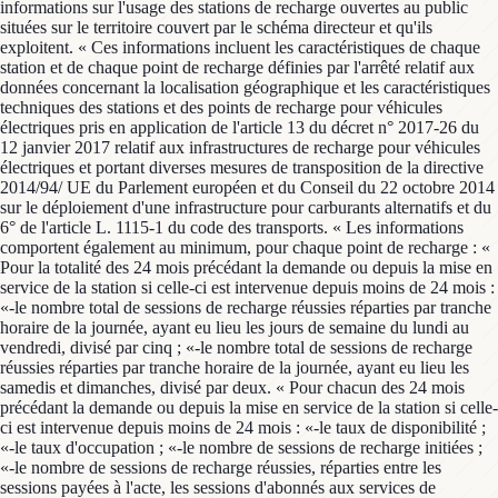
informations sur l'usage des stations de recharge ouvertes au public
situées sur le territoire couvert par le schéma directeur et qu'ils
exploitent. « Ces informations incluent les caractéristiques de chaque
station et de chaque point de recharge définies par l'arrêté relatif aux
données concernant la localisation géographique et les caractéristiques
techniques des stations et des points de recharge pour véhicules
électriques pris en application de l'article 13 du décret n° 2017-26 du
12 janvier 2017 relatif aux infrastructures de recharge pour véhicules
électriques et portant diverses mesures de transposition de la directive
2014/94/ UE du Parlement européen et du Conseil du 22 octobre 2014
sur le déploiement d'une infrastructure pour carburants alternatifs et du
6° de l'article L. 1115-1 du code des transports. « Les informations
comportent également au minimum, pour chaque point de recharge : «
Pour la totalité des 24 mois précédant la demande ou depuis la mise en
service de la station si celle-ci est intervenue depuis moins de 24 mois :
«-le nombre total de sessions de recharge réussies réparties par tranche
horaire de la journée, ayant eu lieu les jours de semaine du lundi au
vendredi, divisé par cinq ; «-le nombre total de sessions de recharge
réussies réparties par tranche horaire de la journée, ayant eu lieu les
samedis et dimanches, divisé par deux. « Pour chacun des 24 mois
précédant la demande ou depuis la mise en service de la station si celle-
ci est intervenue depuis moins de 24 mois : «-le taux de disponibilité ;
«-le taux d'occupation ; «-le nombre de sessions de recharge initiées ;
«-le nombre de sessions de recharge réussies, réparties entre les
sessions payées à l'acte, les sessions d'abonnés aux services de