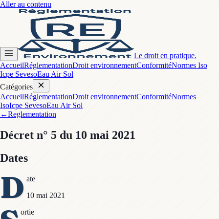
Aller au contenu
Le droit en pratique.
Accueil
Réglementation
Droit environnement
Conformité
Normes Iso
Icpe Seveso
Eau Air Sol
Catégories
Accueil
Réglementation
Droit environnement
Conformité
Normes
Iso
Icpe Seveso
Eau Air Sol
←
Reglementation
Décret
n° 5
du 10 mai 2021
Dates
D
ate
10 mai 2021
ortie