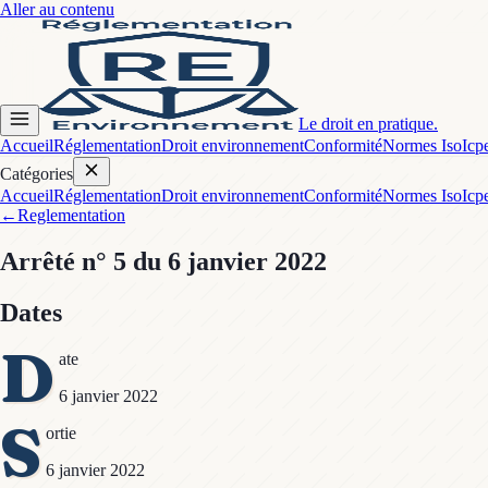
Aller au contenu
Le droit en pratique.
Accueil
Réglementation
Droit environnement
Conformité
Normes Iso
Icp
Catégories
Accueil
Réglementation
Droit environnement
Conformité
Normes Iso
Icp
←
Reglementation
Arrêté
n° 5
du 6 janvier 2022
Dates
D
ate
6 janvier 2022
S
ortie
6 janvier 2022