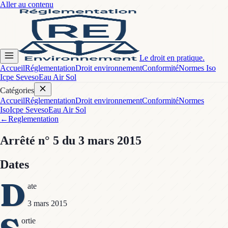
Aller au contenu
Le droit en pratique.
Accueil
Réglementation
Droit environnement
Conformité
Normes Iso
Icpe Seveso
Eau Air Sol
Catégories
Accueil
Réglementation
Droit environnement
Conformité
Normes
Iso
Icpe Seveso
Eau Air Sol
←
Reglementation
Arrêté
n° 5
du 3 mars 2015
Dates
D
ate
3 mars 2015
ortie