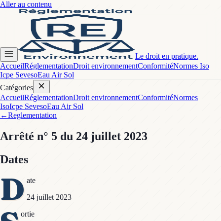
Aller au contenu
Le droit en pratique.
Accueil
Réglementation
Droit environnement
Conformité
Normes Iso
Icpe Seveso
Eau Air Sol
Catégories
Accueil
Réglementation
Droit environnement
Conformité
Normes
Iso
Icpe Seveso
Eau Air Sol
←
Reglementation
Arrêté
n° 5
du 24 juillet 2023
Dates
D
ate
24 juillet 2023
ortie