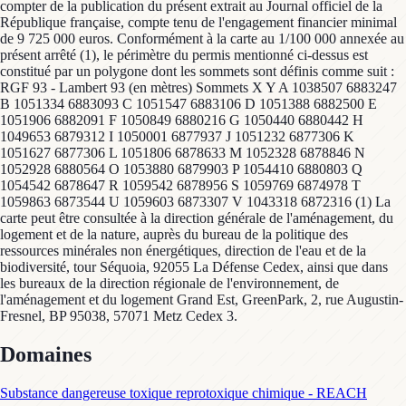
compter de la publication du présent extrait au Journal officiel de la
République française, compte tenu de l'engagement financier minimal
de 9 725 000 euros. Conformément à la carte au 1/100 000 annexée au
présent arrêté (1), le périmètre du permis mentionné ci-dessus est
constitué par un polygone dont les sommets sont définis comme suit :
RGF 93 - Lambert 93 (en mètres) Sommets X Y A 1038507 6883247
B 1051334 6883093 C 1051547 6883106 D 1051388 6882500 E
1051906 6882091 F 1050849 6880216 G 1050440 6880442 H
1049653 6879312 I 1050001 6877937 J 1051232 6877306 K
1051627 6877306 L 1051806 6878633 M 1052328 6878846 N
1052928 6880564 O 1053880 6879903 P 1054410 6880803 Q
1054542 6878647 R 1059542 6878956 S 1059769 6874978 T
1059863 6873544 U 1059603 6873307 V 1043318 6872316 (1) La
carte peut être consultée à la direction générale de l'aménagement, du
logement et de la nature, auprès du bureau de la politique des
ressources minérales non énergétiques, direction de l'eau et de la
biodiversité, tour Séquoia, 92055 La Défense Cedex, ainsi que dans
les bureaux de la direction régionale de l'environnement, de
l'aménagement et du logement Grand Est, GreenPark, 2, rue Augustin-
Fresnel, BP 95038, 57071 Metz Cedex 3.
Domaines
Substance dangereuse toxique reprotoxique chimique - REACH