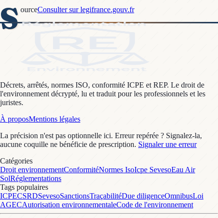
S
ource
Consulter sur legifrance.gouv.fr
Décrets, arrêtés, normes ISO, conformité ICPE et REP. Le droit de
l'environnement décrypté, lu et traduit pour les professionnels et les
juristes.
À propos
Mentions légales
La précision n'est pas optionnelle ici. Erreur repérée ? Signalez-la,
aucune coquille ne bénéficie de prescription.
Signaler une erreur
Catégories
Droit environnement
Conformité
Normes Iso
Icpe Seveso
Eau Air
Sol
Réglementations
Tags populaires
ICPE
CSRD
Seveso
Sanctions
Traçabilité
Due diligence
Omnibus
Loi
AGEC
Autorisation environnementale
Code de l'environnement