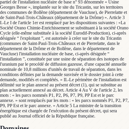
partiel de l'installation nucléaire de base n° 93 dénommée « Usine
Georges Besse », implantée sur le site du Tricastin, sur les territoires
des communes de Bollène (département de Vaucluse), de Pierrelatte et
de Saint-Paul-Trois-Châteaux (département de la Drôme) ». Article 3
I.-Le I de l'article 1er est remplacé par les dispositions suivantes : «La
Société Orano Chimie-Enrichissement se substituant à la société Orano
Cycle (elle-même substituée à la société Eurodif-Production), ci-après
désignée “ l'exploitant ”, est autorisée à créer sur le site du Tricastin
(communes de Saint-Paul-Trois-Châteaux et de Pierrelatte, dans le
département de la Drôme et de Bollène, dans le département de
Vaucluse) l'installation nucléaire de base, ci-après désignée “
l'installation ”, constituée par une usine de séparation des isotopes de
l'uranium par le procédé de diffusion gazeuse, d'une capacité annuelle
nominale de 10,8 millions d'unités de travail de séparation, dans les
conditions définies par la demande susvisée et le dossier joint à cette
demande, modifiés et complétés. » II.-Le périmètre de l'installation est
délimité sur le plan annexé au présent décret (1), qui se substitue au
plan actuellement annexé au décret. Article 4 Au V de l'article 2, les
mots : « les parcs nommés P1, P2, P6, P7, P9, PP Est et le parc
annexe. » sont remplacés par les mots : « les parcs nommés P1, P2, P7,
P9, PP Est et le parc annexe. » Article 5 La ministre de la transition
énergétique est chargée de l'exécution du présent décret, qui sera
publié au Journal officiel de la République française.
Domaines