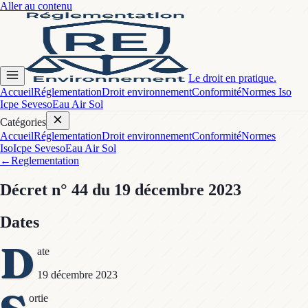
Aller au contenu
Le droit en pratique.
Accueil
Réglementation
Droit environnement
Conformité
Normes Iso
Icpe Seveso
Eau Air Sol
Catégories
Accueil
Réglementation
Droit environnement
Conformité
Normes
Iso
Icpe Seveso
Eau Air Sol
←
Reglementation
Décret
n° 44
du 19 décembre 2023
Dates
D
ate
19 décembre 2023
ortie