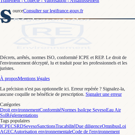
Traitement - Collecte - Valorisation - Assainissement
S
ource
Consulter sur legifrance.gouv.fr
Décrets, arrêtés, normes ISO, conformité ICPE et REP. Le droit de
l'environnement décrypté, lu et traduit pour les professionnels et les
juristes.
À propos
Mentions légales
La précision n'est pas optionnelle ici. Erreur repérée ? Signalez-la,
aucune coquille ne bénéficie de prescription.
Signaler une erreur
Catégories
Droit environnement
Conformité
Normes Iso
Icpe Seveso
Eau Air
Sol
Réglementations
Tags populaires
ICPE
CSRD
Seveso
Sanctions
Traçabilité
Due diligence
Omnibus
Loi
AGEC
Autorisation environnementale
Code de l'environnement