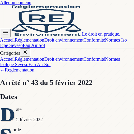
Aller au contenu
Le droit en pratique.
Accueil
Réglementation
Droit environnement
Conformité
Normes Iso
Icpe Seveso
Eau Air Sol
Catégories
Accueil
Réglementation
Droit environnement
Conformité
Normes
Iso
Icpe Seveso
Eau Air Sol
←
Reglementation
Arrêté
n° 43
du 5 février 2022
Dates
D
ate
5 février 2022
ortie