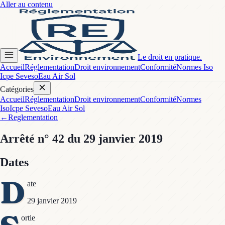
Aller au contenu
Le droit en pratique.
Accueil
Réglementation
Droit environnement
Conformité
Normes Iso
Icpe Seveso
Eau Air Sol
Catégories
Accueil
Réglementation
Droit environnement
Conformité
Normes
Iso
Icpe Seveso
Eau Air Sol
←
Reglementation
Arrêté
n° 42
du 29 janvier 2019
Dates
D
ate
29 janvier 2019
ortie