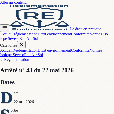
Aller au contenu
Le droit en pratique.
Accueil
Réglementation
Droit environnement
Conformité
Normes Iso
Icpe Seveso
Eau Air Sol
Catégories
Accueil
Réglementation
Droit environnement
Conformité
Normes
Iso
Icpe Seveso
Eau Air Sol
←
Reglementation
Arrêté
n° 41
du 22 mai 2026
Dates
D
ate
22 mai 2026
ortie