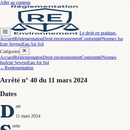
Aller au contenu
Le droit en pratique.
Accueil
Réglementation
Droit environnement
Conformité
Normes Iso
Icpe Seveso
Eau Air Sol
Catégories
Accueil
Réglementation
Droit environnement
Conformité
Normes
Iso
Icpe Seveso
Eau Air Sol
←
Reglementation
Arrêté
n° 40
du 11 mars 2024
Dates
D
ate
11 mars 2024
ortie