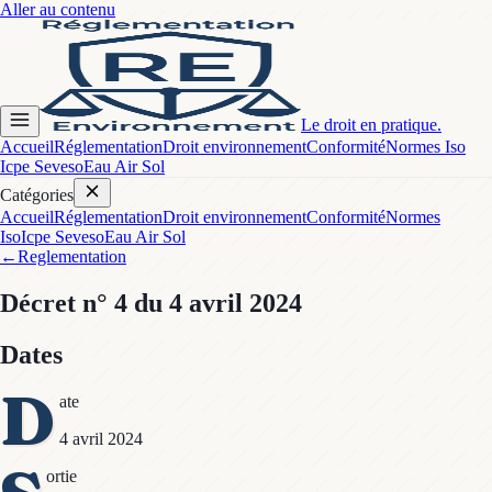
Aller au contenu
Le droit en pratique.
Accueil
Réglementation
Droit environnement
Conformité
Normes Iso
Icpe Seveso
Eau Air Sol
Catégories
Accueil
Réglementation
Droit environnement
Conformité
Normes
Iso
Icpe Seveso
Eau Air Sol
←
Reglementation
Décret
n° 4
du 4 avril 2024
Dates
D
ate
4 avril 2024
ortie