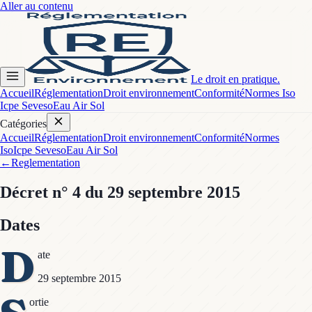
Aller au contenu
Le droit en pratique.
Accueil
Réglementation
Droit environnement
Conformité
Normes Iso
Icpe Seveso
Eau Air Sol
Catégories
Accueil
Réglementation
Droit environnement
Conformité
Normes
Iso
Icpe Seveso
Eau Air Sol
←
Reglementation
Décret
n° 4
du 29 septembre 2015
Dates
D
ate
29 septembre 2015
ortie