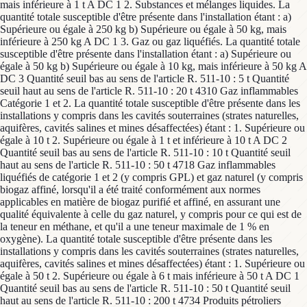
mais inférieure à 1 t A DC 1 2. Substances et mélanges liquides. La
quantité totale susceptible d'être présente dans l'installation étant : a)
Supérieure ou égale à 250 kg b) Supérieure ou égale à 50 kg, mais
inférieure à 250 kg A DC 1 3. Gaz ou gaz liquéfiés. La quantité totale
susceptible d'être présente dans l'installation étant : a) Supérieure ou
égale à 50 kg b) Supérieure ou égale à 10 kg, mais inférieure à 50 kg A
DC 3 Quantité seuil bas au sens de l'article R. 511-10 : 5 t Quantité
seuil haut au sens de l'article R. 511-10 : 20 t 4310 Gaz inflammables
Catégorie 1 et 2. La quantité totale susceptible d'être présente dans les
installations y compris dans les cavités souterraines (strates naturelles,
aquifères, cavités salines et mines désaffectées) étant : 1. Supérieure ou
égale à 10 t 2. Supérieure ou égale à 1 t et inférieure à 10 t A DC 2
Quantité seuil bas au sens de l'article R. 511-10 : 10 t Quantité seuil
haut au sens de l'article R. 511-10 : 50 t 4718 Gaz inflammables
liquéfiés de catégorie 1 et 2 (y compris GPL) et gaz naturel (y compris
biogaz affiné, lorsqu'il a été traité conformément aux normes
applicables en matière de biogaz purifié et affiné, en assurant une
qualité équivalente à celle du gaz naturel, y compris pour ce qui est de
la teneur en méthane, et qu'il a une teneur maximale de 1 % en
oxygène). La quantité totale susceptible d'être présente dans les
installations y compris dans les cavités souterraines (strates naturelles,
aquifères, cavités salines et mines désaffectées) étant : 1. Supérieure ou
égale à 50 t 2. Supérieure ou égale à 6 t mais inférieure à 50 t A DC 1
Quantité seuil bas au sens de l'article R. 511-10 : 50 t Quantité seuil
haut au sens de l'article R. 511-10 : 200 t 4734 Produits pétroliers