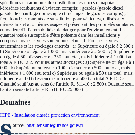
spécifiques et carburants de substitution : essences et naphtas ;
kérosènes (carburants d'aviation compris) ; gazoles (gazole diesel,
gazole de chauffage domestique et mélanges de gazoles compris) ;
fioul lourd ; carburants de substitution pour véhicules, utilisés aux
mêmes fins et aux mêmes usages et présentant des propriétés similaires
en matière d'inflammabilité et de danger pour l'environnement. La
quantité totale susceptible d'être présente dans les installations y
compris dans les cavités souterraines étant : 1. Pour les cavités
souterraines et les stockages enterrés : a) Supérieure ou égale à 2 500 t
b) Supérieure ou égale à 1 000 t mais inférieure à 2 500 t c) Supérieure
ou égale à 50 t d'essence ou 250 t au total, mais inférieure à 1 000 t au
total A E DC 2 2. Pour les autres stockages : a) Supérieure ou égale à 1
000 t b) Supérieure ou égale à 100 t d'essence ou 500 t au total, mais
inférieure à 1 000 t au total c) Supérieure ou égale à 50 t au total, mais
inférieure à 100 t d'essence et inférieure à 500 t au total A E DC 2
Quantité seuil bas au sens de l'article R. 511-10 : 2 500 t Quantité seuil
haut au sens de l'article R. 511-10 : 25 000 t
Domaines
ICPE - Installation classée protection environnement
S
ource
Consulter sur legifrance.gouv.fr