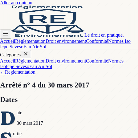
Aller au contenu
Le droit en pratique.
Accueil
Réglementation
Droit environnement
Conformité
Normes Iso
Icpe Seveso
Eau Air Sol
Catégories
Accueil
Réglementation
Droit environnement
Conformité
Normes
Iso
Icpe Seveso
Eau Air Sol
←
Reglementation
Arrêté
n° 4
du 30 mars 2017
Dates
D
ate
30 mars 2017
ortie