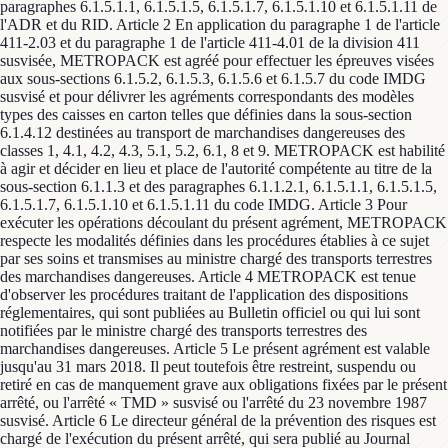
paragraphes 6.1.5.1.1, 6.1.5.1.5, 6.1.5.1.7, 6.1.5.1.10 et 6.1.5.1.11 de
l'ADR et du RID. Article 2 En application du paragraphe 1 de l'article
411-2.03 et du paragraphe 1 de l'article 411-4.01 de la division 411
susvisée, METROPACK est agréé pour effectuer les épreuves visées
aux sous-sections 6.1.5.2, 6.1.5.3, 6.1.5.6 et 6.1.5.7 du code IMDG
susvisé et pour délivrer les agréments correspondants des modèles
types des caisses en carton telles que définies dans la sous-section
6.1.4.12 destinées au transport de marchandises dangereuses des
classes 1, 4.1, 4.2, 4.3, 5.1, 5.2, 6.1, 8 et 9. METROPACK est habilité
à agir et décider en lieu et place de l'autorité compétente au titre de la
sous-section 6.1.1.3 et des paragraphes 6.1.1.2.1, 6.1.5.1.1, 6.1.5.1.5,
6.1.5.1.7, 6.1.5.1.10 et 6.1.5.1.11 du code IMDG. Article 3 Pour
exécuter les opérations découlant du présent agrément, METROPACK
respecte les modalités définies dans les procédures établies à ce sujet
par ses soins et transmises au ministre chargé des transports terrestres
des marchandises dangereuses. Article 4 METROPACK est tenue
d'observer les procédures traitant de l'application des dispositions
réglementaires, qui sont publiées au Bulletin officiel ou qui lui sont
notifiées par le ministre chargé des transports terrestres des
marchandises dangereuses. Article 5 Le présent agrément est valable
jusqu'au 31 mars 2018. Il peut toutefois être restreint, suspendu ou
retiré en cas de manquement grave aux obligations fixées par le présent
arrêté, ou l'arrêté « TMD » susvisé ou l'arrêté du 23 novembre 1987
susvisé. Article 6 Le directeur général de la prévention des risques est
chargé de l'exécution du présent arrêté, qui sera publié au Journal