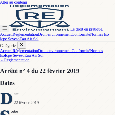
Aller au contenu
Le droit en pratique.
Accueil
Réglementation
Droit environnement
Conformité
Normes Iso
Icpe Seveso
Eau Air Sol
Catégories
Accueil
Réglementation
Droit environnement
Conformité
Normes
Iso
Icpe Seveso
Eau Air Sol
←
Reglementation
Arrêté
n° 4
du 22 février 2019
Dates
D
ate
22 février 2019
ortie