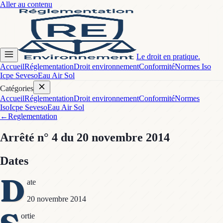
Aller au contenu
Le droit en pratique.
Accueil
Réglementation
Droit environnement
Conformité
Normes Iso
Icpe Seveso
Eau Air Sol
Catégories
Accueil
Réglementation
Droit environnement
Conformité
Normes
Iso
Icpe Seveso
Eau Air Sol
←
Reglementation
Arrêté
n° 4
du 20 novembre 2014
Dates
D
ate
20 novembre 2014
ortie