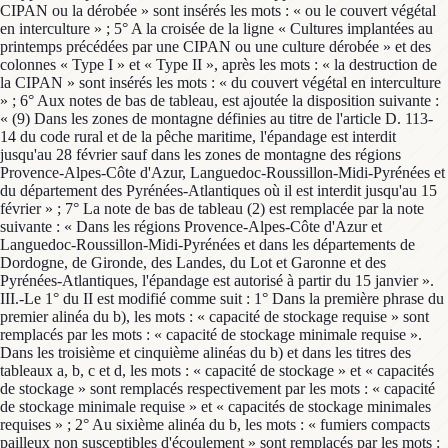
CIPAN ou la dérobée » sont insérés les mots : « ou le couvert végétal
en interculture » ; 5° A la croisée de la ligne « Cultures implantées au
printemps précédées par une CIPAN ou une culture dérobée » et des
colonnes « Type I » et « Type II », après les mots : « la destruction de
la CIPAN » sont insérés les mots : « du couvert végétal en interculture
» ; 6° Aux notes de bas de tableau, est ajoutée la disposition suivante :
« (9) Dans les zones de montagne définies au titre de l'article D. 113-
14 du code rural et de la pêche maritime, l'épandage est interdit
jusqu'au 28 février sauf dans les zones de montagne des régions
Provence-Alpes-Côte d'Azur, Languedoc-Roussillon-Midi-Pyrénées et
du département des Pyrénées-Atlantiques où il est interdit jusqu'au 15
février » ; 7° La note de bas de tableau (2) est remplacée par la note
suivante : « Dans les régions Provence-Alpes-Côte d'Azur et
Languedoc-Roussillon-Midi-Pyrénées et dans les départements de
Dordogne, de Gironde, des Landes, du Lot et Garonne et des
Pyrénées-Atlantiques, l'épandage est autorisé à partir du 15 janvier ».
III.-Le 1° du II est modifié comme suit : 1° Dans la première phrase du
premier alinéa du b), les mots : « capacité de stockage requise » sont
remplacés par les mots : « capacité de stockage minimale requise ».
Dans les troisième et cinquième alinéas du b) et dans les titres des
tableaux a, b, c et d, les mots : « capacité de stockage » et « capacités
de stockage » sont remplacés respectivement par les mots : « capacité
de stockage minimale requise » et « capacités de stockage minimales
requises » ; 2° Au sixième alinéa du b, les mots : « fumiers compacts
pailleux non susceptibles d'écoulement » sont remplacés par les mots :