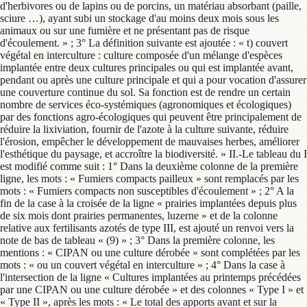
d'herbivores ou de lapins ou de porcins, un matériau absorbant (paille,
sciure …), ayant subi un stockage d'au moins deux mois sous les
animaux ou sur une fumière et ne présentant pas de risque
d'écoulement. » ; 3° La définition suivante est ajoutée : « t) couvert
végétal en interculture : culture composée d'un mélange d'espèces
implantée entre deux cultures principales ou qui est implantée avant,
pendant ou après une culture principale et qui a pour vocation d'assurer
une couverture continue du sol. Sa fonction est de rendre un certain
nombre de services éco-systémiques (agronomiques et écologiques)
par des fonctions agro-écologiques qui peuvent être principalement de
réduire la lixiviation, fournir de l'azote à la culture suivante, réduire
l'érosion, empêcher le développement de mauvaises herbes, améliorer
l'esthétique du paysage, et accroître la biodiversité. » II.-Le tableau du I
est modifié comme suit : 1° Dans la deuxième colonne de la première
ligne, les mots : « Fumiers compacts pailleux » sont remplacés par les
mots : « Fumiers compacts non susceptibles d'écoulement » ; 2° A la
fin de la case à la croisée de la ligne « prairies implantées depuis plus
de six mois dont prairies permanentes, luzerne » et de la colonne
relative aux fertilisants azotés de type III, est ajouté un renvoi vers la
note de bas de tableau « (9) » ; 3° Dans la première colonne, les
mentions : « CIPAN ou une culture dérobée » sont complétées par les
mots : « ou un couvert végétal en interculture » ; 4° Dans la case à
l'intersection de la ligne « Cultures implantées au printemps précédées
par une CIPAN ou une culture dérobée » et des colonnes « Type I » et
« Type II », après les mots : « Le total des apports avant et sur la