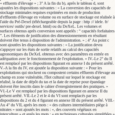
« effluents d'élevage » ; 3° A la fin du b), après le tableau d, sont
ajoutées les dispositions suivantes : « La conversion des capacités de
stockage minimales requises exprimées en mois de production
d'effluents d'élevage en volume ou en surface de stockage est réalisée à
l'aide du Pré-Dexel (téléchargeable depuis la page : http :// idele. fr/
services/ outils/ pre-dexel. html) ou du DeXeL. Les volumes et
surfaces obtenus après conversion sont appelés : “ capacités forfaitaires
”. Les éléments de justification des dimensionnements en résultant
doivent être tenus à disposition de l'administration. » ; 4° Au point c
sont ajoutées les dispositions suivantes : « La justification devra
s'appuyer sur les états de sortie relatifs au calcul des capacités
agronomiques du DeXeL obtenus avec des paramètres en entrée en
adéquation avec le fonctionnement de l'exploitation. » IV.-Le 2° du II
est remplacé par les dispositions figurant en annexe I du présent arrêté.
V.-A la fin du IV, est ajoutée la disposition suivante : « Pour les
exploitations qui stockent ou compostent certains effluents d'élevage au
champ en zone vulnérable, l'îlot cultural sur lequel le stockage est
réalisé, la date de dépôt du tas et la date de reprise pour épandage
doivent être inscrits dans le cahier d'enregistrement des pratiques. »
VI.-Le V est remplacé par les dispositions figurant en annexe II du
présent arrêté. VII.-Le 2 et le 4 du VI sont remplacés par les
dispositions du 2 et du 4 figurant en annexe III du présent arrêté. VIII.-
Au 4° du VII, après les mots : « des cultures intermédiaires piège à
nitrates » sont ajoutés les mots : «, des couverts végétaux en
interculture » et après les mots : « en techniques culturales simplifiées »