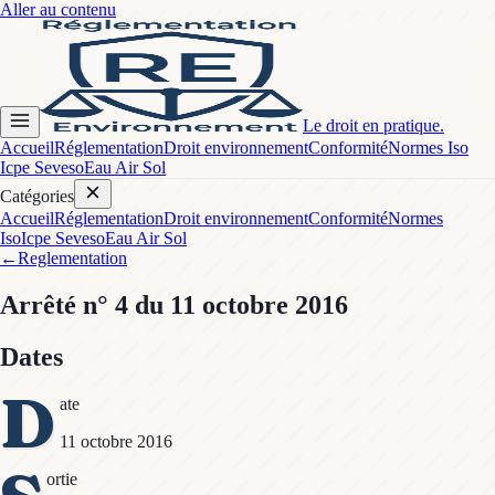
Aller au contenu
Le droit en pratique.
Accueil
Réglementation
Droit environnement
Conformité
Normes Iso
Icpe Seveso
Eau Air Sol
Catégories
Accueil
Réglementation
Droit environnement
Conformité
Normes
Iso
Icpe Seveso
Eau Air Sol
←
Reglementation
Arrêté
n° 4
du 11 octobre 2016
Dates
D
ate
11 octobre 2016
ortie