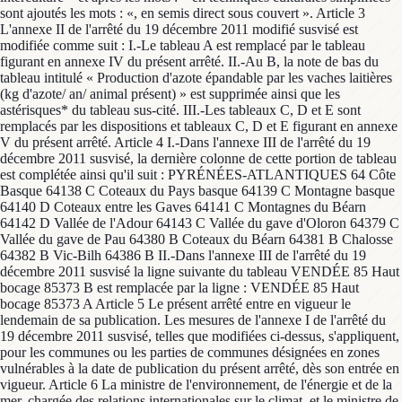
sont ajoutés les mots : «, en semis direct sous couvert ». Article 3
L'annexe II de l'arrêté du 19 décembre 2011 modifié susvisé est
modifiée comme suit : I.-Le tableau A est remplacé par le tableau
figurant en annexe IV du présent arrêté. II.-Au B, la note de bas du
tableau intitulé « Production d'azote épandable par les vaches laitières
(kg d'azote/ an/ animal présent) » est supprimée ainsi que les
astérisques* du tableau sus-cité. III.-Les tableaux C, D et E sont
remplacés par les dispositions et tableaux C, D et E figurant en annexe
V du présent arrêté. Article 4 I.-Dans l'annexe III de l'arrêté du 19
décembre 2011 susvisé, la dernière colonne de cette portion de tableau
est complétée ainsi qu'il suit : PYRÉNÉES-ATLANTIQUES 64 Côte
Basque 64138 C Coteaux du Pays basque 64139 C Montagne basque
64140 D Coteaux entre les Gaves 64141 C Montagnes du Béarn
64142 D Vallée de l'Adour 64143 C Vallée du gave d'Oloron 64379 C
Vallée du gave de Pau 64380 B Coteaux du Béarn 64381 B Chalosse
64382 B Vic-Bilh 64386 B II.-Dans l'annexe III de l'arrêté du 19
décembre 2011 susvisé la ligne suivante du tableau VENDÉE 85 Haut
bocage 85373 B est remplacée par la ligne : VENDÉE 85 Haut
bocage 85373 A Article 5 Le présent arrêté entre en vigueur le
lendemain de sa publication. Les mesures de l'annexe I de l'arrêté du
19 décembre 2011 susvisé, telles que modifiées ci-dessus, s'appliquent,
pour les communes ou les parties de communes désignées en zones
vulnérables à la date de publication du présent arrêté, dès son entrée en
vigueur. Article 6 La ministre de l'environnement, de l'énergie et de la
mer, chargée des relations internationales sur le climat, et le ministre de