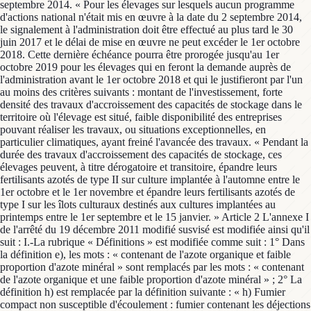
septembre 2014. « Pour les élevages sur lesquels aucun programme
d'actions national n'était mis en œuvre à la date du 2 septembre 2014,
le signalement à l'administration doit être effectué au plus tard le 30
juin 2017 et le délai de mise en œuvre ne peut excéder le 1er octobre
2018. Cette dernière échéance pourra être prorogée jusqu'au 1er
octobre 2019 pour les élevages qui en feront la demande auprès de
l'administration avant le 1er octobre 2018 et qui le justifieront par l'un
au moins des critères suivants : montant de l'investissement, forte
densité des travaux d'accroissement des capacités de stockage dans le
territoire où l'élevage est situé, faible disponibilité des entreprises
pouvant réaliser les travaux, ou situations exceptionnelles, en
particulier climatiques, ayant freiné l'avancée des travaux. « Pendant la
durée des travaux d'accroissement des capacités de stockage, ces
élevages peuvent, à titre dérogatoire et transitoire, épandre leurs
fertilisants azotés de type II sur culture implantée à l'automne entre le
1er octobre et le 1er novembre et épandre leurs fertilisants azotés de
type I sur les îlots culturaux destinés aux cultures implantées au
printemps entre le 1er septembre et le 15 janvier. » Article 2 L'annexe I
de l'arrêté du 19 décembre 2011 modifié susvisé est modifiée ainsi qu'il
suit : I.-La rubrique « Définitions » est modifiée comme suit : 1° Dans
la définition e), les mots : « contenant de l'azote organique et faible
proportion d'azote minéral » sont remplacés par les mots : « contenant
de l'azote organique et une faible proportion d'azote minéral » ; 2° La
définition h) est remplacée par la définition suivante : « h) Fumier
compact non susceptible d'écoulement : fumier contenant les déjections