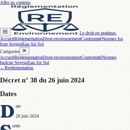
Aller au contenu
Le droit en pratique.
Accueil
Réglementation
Droit environnement
Conformité
Normes Iso
Icpe Seveso
Eau Air Sol
Catégories
Accueil
Réglementation
Droit environnement
Conformité
Normes
Iso
Icpe Seveso
Eau Air Sol
←
Reglementation
Décret
n° 38
du 26 juin 2024
Dates
D
ate
26 juin 2024
ortie