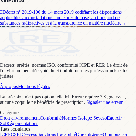
Voir aussi
3
Décret n° 2019-190 du 14 mars 2019 codifiant les dispositions
applicables aux installations nucléaires de base, au transport de
substances radioactives et à la transparence en matière nucléaire
→
Décrets, arrêtés, normes ISO, conformité ICPE et REP. Le droit de
l'environnement décrypté, lu et traduit pour les professionnels et les
juristes.
À propos
Mentions légales
La précision n'est pas optionnelle ici. Erreur repérée ? Signalez-la,
aucune coquille ne bénéficie de prescription.
Signaler une erreur
Catégories
Droit environnement
Conformité
Normes Iso
Icpe Seveso
Eau Air
Sol
Réglementations
Tags populaires
ICPE
CSRD
Seveso
Sanctions
Traçabilité
Due diligence
Omnibus
Loi