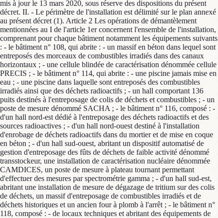
mis à jour le 13 mars 2020, sous réserve des dispositions du présent
décret. II. - Le périmètre de l'installation est délimité sur le plan annexé
au présent décret (1). Article 2 Les opérations de démantèlement
mentionnées au I de l'article 1er concernent l'ensemble de l'installation,
comprenant pour chaque bâtiment notamment les équipements suivants
: - le bâtiment n° 108, qui abrite : - un massif en béton dans lequel sont
entreposés des morceaux de combustibles irradiés dans des canaux
horizontaux ; - une cellule blindée de caractérisation dénommée cellule
PRECIS ; - le bâtiment n° 114, qui abrite : - une piscine jamais mise en
eau ; - une piscine dans laquelle sont entreposés des combustibles
irradiés ainsi que des déchets radioactifs ; - un hall comportant 136
puits destinés à l'entreposage de colis de déchets et combustibles ; - un
poste de mesure dénommé SACHA ; - le bâtiment n° 116, composé : -
d'un hall nord-est dédié à l'entreposage des déchets radioactifs et des
sources radioactives ; - d'un hall nord-ouest destiné à l'installation
d'enrobage de déchets radioactifs dans du mortier et de mise en coque
en béton ; - d'un hall sud-ouest, abritant un dispositif automatisé de
gestion d'entreposage des fûts de déchets de faible activité dénommé
transstockeur, une installation de caractérisation nucléaire dénommée
CAMDICES, un poste de mesure à plateau tournant permettant
d'effectuer des mesures par spectrométrie gamma ; - d'un hall sud-est,
abritant une installation de mesure de dégazage de tritium sur des colis
de déchets, un massif d'entreposage de combustibles irradiés et de
déchets historiques et un ancien four à plomb à l'arrêt ; - le bâtiment n°
118, composé : - de locaux techniques et abritant des équipements de