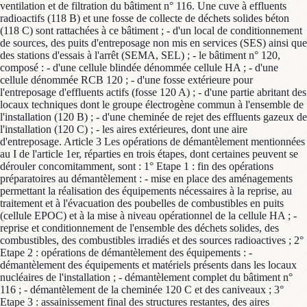
ventilation et de filtration du bâtiment n° 116. Une cuve à effluents
radioactifs (118 B) et une fosse de collecte de déchets solides béton
(118 C) sont rattachées à ce bâtiment ; - d'un local de conditionnement
de sources, des puits d'entreposage non mis en services (SES) ainsi que
des stations d'essais à l'arrêt (SEMA, SEL) ; - le bâtiment n° 120,
composé : - d'une cellule blindée dénommée cellule HA ; - d'une
cellule dénommée RCB 120 ; - d'une fosse extérieure pour
l'entreposage d'effluents actifs (fosse 120 A) ; - d'une partie abritant des
locaux techniques dont le groupe électrogène commun à l'ensemble de
l'installation (120 B) ; - d'une cheminée de rejet des effluents gazeux de
l'installation (120 C) ; - les aires extérieures, dont une aire
d'entreposage. Article 3 Les opérations de démantèlement mentionnées
au I de l'article 1er, réparties en trois étapes, dont certaines peuvent se
dérouler concomitamment, sont : 1° Etape 1 : fin des opérations
préparatoires au démantèlement : - mise en place des aménagements
permettant la réalisation des équipements nécessaires à la reprise, au
traitement et à l'évacuation des poubelles de combustibles en puits
(cellule EPOC) et à la mise à niveau opérationnel de la cellule HA ; -
reprise et conditionnement de l'ensemble des déchets solides, des
combustibles, des combustibles irradiés et des sources radioactives ; 2°
Etape 2 : opérations de démantèlement des équipements : -
démantèlement des équipements et matériels présents dans les locaux
nucléaires de l'installation ; - démantèlement complet du bâtiment n°
116 ; - démantèlement de la cheminée 120 C et des caniveaux ; 3°
Etape 3 : assainissement final des structures restantes, des aires