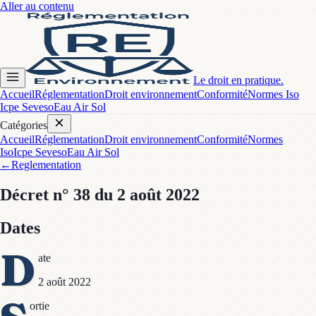
Aller au contenu
Le droit en pratique.
Accueil
Réglementation
Droit environnement
Conformité
Normes Iso
Icpe Seveso
Eau Air Sol
Catégories
Accueil
Réglementation
Droit environnement
Conformité
Normes
Iso
Icpe Seveso
Eau Air Sol
←
Reglementation
Décret
n° 38
du 2 août 2022
Dates
D
ate
2 août 2022
ortie