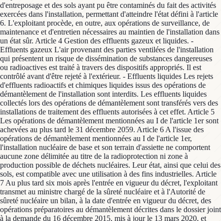
d'entreposage et des sols ayant pu être contaminés du fait des activités
exercées dans l'installation, permettant d'atteindre l'état défini à l'article
6. L'exploitant procède, en outre, aux opérations de surveillance, de
maintenance et d'entretien nécessaires au maintien de l'installation dans
un état sûr. Article 4 Gestion des effluents gazeux et liquides. -
Effluents gazeux L'air provenant des parties ventilées de l'installation
qui présentent un risque de dissémination de substances dangereuses
ou radioactives est traité à travers des dispositifs appropriés. Il est
contrôlé avant d'être rejeté à l'extérieur. - Effluents liquides Les rejets
d'effluents radioactifs et chimiques liquides issus des opérations de
démantèlement de l'installation sont interdits. Les effluents liquides
collectés lors des opérations de démantèlement sont transférés vers des
installations de traitement des effluents autorisées à cet effet. Article 5
Les opérations de démantèlement mentionnées au I de l'article 1er sont
achevées au plus tard le 31 décembre 2059. Article 6 A l'issue des
opérations de démantèlement mentionnées au I de l'article 1er,
l'installation nucléaire de base et son terrain d'assiette ne comportent
aucune zone délimitée au titre de la radioprotection ni zone à
production possible de déchets nucléaires. Leur état, ainsi que celui des
sols, est compatible avec une utilisation à des fins industrielles. Article
7 Au plus tard six mois après l'entrée en vigueur du décret, l'exploitant
transmet au ministre chargé de la sûreté nucléaire et à l'Autorité de
sûreté nucléaire un bilan, à la date d'entrée en vigueur du décret, des
opérations préparatoires au démantèlement décrites dans le dossier joint
à la demande du 16 décembre 2015, mis à jour le 13 mars 2020, et