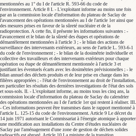
mentionnées au 1° du I de l'article R. 593-66 du code de
l'environnement. Article 8 I. - L'exploitant informe au moins une fois
par an la commission locale d'information du plateau de Saclay de
l'avancement des opérations mentionnées au I de l'article 1er ainsi que
des mesures prises en faveur de la sûreté nucléaire et de la
radioprotection. A cette fin, il présente les informations suivantes : -
l'avancement et le bilan de la sûreté des étapes et opérations de
démantèlement mentionnées à l'article 3 ; - le bilan des actions de
surveillance des intervenants extérieurs, au sens de l'article L. 593-6-1
du code de l'environnement ; - le bilan de la dosimétrie individuelle et
collective des travailleurs et des intervenants extérieurs pour chaque
opération ou étape de démantèlement mentionnée à l'article 3 et
justifiant les éventuels écarts avec les dosimétries prévisionnelles ; - le
bilan annuel des déchets produits et de leur prise en charge dans les
filières appropriées ; - l'état de l'environnement au droit de l'installation,
en particulier les résultats des dernières investigations de l'état des sols
et sous-sols. II. - L'exploitant informe, au moins tous les cinq ans, la
commission locale d'information du plateau de Saclay du calendrier
des opérations mentionnées au I de l'article 1er qui restent à réaliser. III.
- Ces informations peuvent être transmises dans le rapport mentionné à
l'article L. 125-15 du code de l'environnement. Article 9 Le décret du
14 juin 1971 autorisant le Commissariat à l'énergie atomique à apporter
une modification aux installations du Centre d'études nucléaires de
Saclay par l'aménagement d'une zone de gestion de déchets solides
radioactifs est abrogé. Article 10 La ministre de la transition