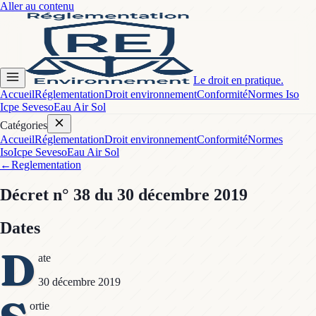
Aller au contenu
Le droit en pratique.
Accueil
Réglementation
Droit environnement
Conformité
Normes Iso
Icpe Seveso
Eau Air Sol
Catégories
Accueil
Réglementation
Droit environnement
Conformité
Normes
Iso
Icpe Seveso
Eau Air Sol
←
Reglementation
Décret
n° 38
du 30 décembre 2019
Dates
D
ate
30 décembre 2019
ortie