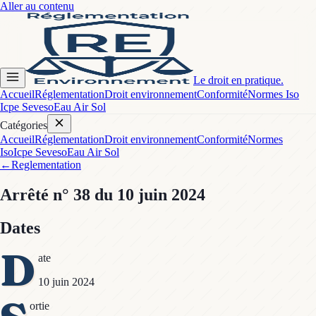
Aller au contenu
Le droit en pratique.
Accueil
Réglementation
Droit environnement
Conformité
Normes Iso
Icpe Seveso
Eau Air Sol
Catégories
Accueil
Réglementation
Droit environnement
Conformité
Normes
Iso
Icpe Seveso
Eau Air Sol
←
Reglementation
Arrêté
n° 38
du 10 juin 2024
Dates
D
ate
10 juin 2024
ortie