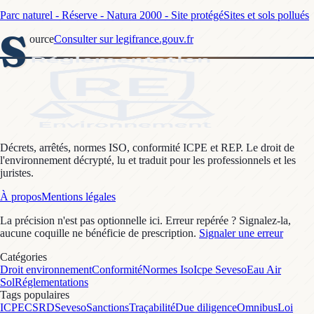
Parc naturel - Réserve - Natura 2000 - Site protégé
Sites et sols pollués
S
ource
Consulter sur legifrance.gouv.fr
Décrets, arrêtés, normes ISO, conformité ICPE et REP. Le droit de
l'environnement décrypté, lu et traduit pour les professionnels et les
juristes.
À propos
Mentions légales
La précision n'est pas optionnelle ici. Erreur repérée ? Signalez-la,
aucune coquille ne bénéficie de prescription.
Signaler une erreur
Catégories
Droit environnement
Conformité
Normes Iso
Icpe Seveso
Eau Air
Sol
Réglementations
Tags populaires
ICPE
CSRD
Seveso
Sanctions
Traçabilité
Due diligence
Omnibus
Loi