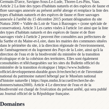
Germain-D'arce, Savigne-Sous-Le-Lude, Thoree-Les-Pins, Vaas.
Article 2 La liste des types d'habitats naturels et des espèces de faune et
flore sauvages annexée au présent arrêté abroge et remplace la liste des
types d'habitats naturels et des espèces de faune et flore sauvages
annexée à l'arrêté du 15 décembre 2015 portant désignation du site
Natura 2000 « Vallée du Loir de Vaas à Bazouges » (zone spéciale de
conservation). Article 3 Les cartes visées à l'article 1er ainsi que la liste
des types d'habitats naturels et des espèces de faune et de flore
sauvages visée à l'article 2 peuvent être consultées aux préfectures de
la Sarthe et du Maine-et-Loire, dans les mairies des communes situées
dans le périmètre du site, à la direction régionale de l'environnement,
de l'aménagement et du logement des Pays de la Loire, ainsi qu'à la
direction de l'eau et de la biodiversité du ministère de la transition
écologique et de la cohésion des territoires. Elles sont également
consultables et téléchargeables sur les sites du Bulletin officiel du
ministère de la transition écologique ( https://www.bulletin-
officiel.developpement-durable.gouv.fr/recherche) et de l'inventaire
national du patrimoine naturel hébergé par le Muséum national
d'histoire naturelle ( https://inpn.mnhn.fr/accueil/recherche-de-
donnees/natura2000). Article 4 Le directeur de l'eau et de la
biodiversité est chargé de l'exécution du présent arrêté, qui sera publié
au Journal officiel de la République française.
Domaines