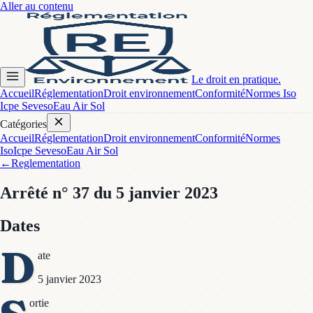
Aller au contenu
Le droit en pratique.
Accueil
Réglementation
Droit environnement
Conformité
Normes Iso
Icpe Seveso
Eau Air Sol
Catégories
Accueil
Réglementation
Droit environnement
Conformité
Normes
Iso
Icpe Seveso
Eau Air Sol
←
Reglementation
Arrêté
n° 37
du 5 janvier 2023
Dates
D
ate
5 janvier 2023
ortie