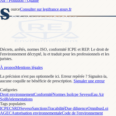
Air - Pollution - Qualité
S
ource
Consulter sur legifrance.gouv.fr
Décrets, arrêtés, normes ISO, conformité ICPE et REP. Le droit de
l'environnement décrypté, lu et traduit pour les professionnels et les
juristes.
À propos
Mentions légales
La précision n'est pas optionnelle ici. Erreur repérée ? Signalez-la,
aucune coquille ne bénéficie de prescription.
Signaler une erreur
Catégories
Droit environnement
Conformité
Normes Iso
Icpe Seveso
Eau Air
Sol
Réglementations
Tags populaires
ICPE
CSRD
Seveso
Sanctions
Traçabilité
Due diligence
Omnibus
Loi
AGEC
Autorisation environnementale
Code de l'environnement