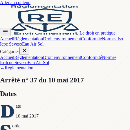
Aller au contenu
Le droit en pratique.
Accueil
Réglementation
Droit environnement
Conformité
Normes Iso
Icpe Seveso
Eau Air Sol
Catégories
Accueil
Réglementation
Droit environnement
Conformité
Normes
Iso
Icpe Seveso
Eau Air Sol
←
Reglementation
Arrêté
n° 37
du 10 mai 2017
Dates
D
ate
10 mai 2017
ortie